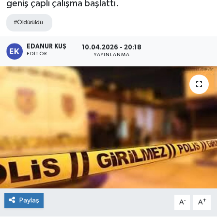
geniş çaplı çalışma başlattı.
#Öldürüldü
EDANUR KUŞ
10.04.2026 - 20:18
EDITÖR
YAYINLANMA
Paylaş
-
+
A
A