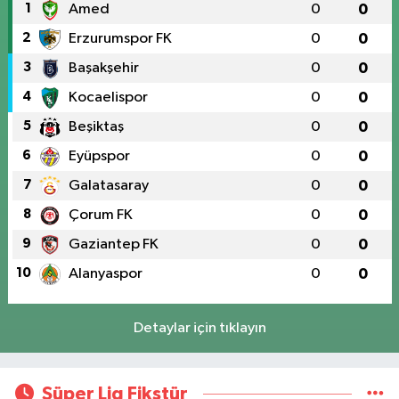
1
Amed
0
0
2
Erzurumspor FK
0
0
3
Başakşehir
0
0
4
Kocaelispor
0
0
5
Beşiktaş
0
0
6
Eyüpspor
0
0
7
Galatasaray
0
0
8
Çorum FK
0
0
9
Gaziantep FK
0
0
10
Alanyaspor
0
0
Detaylar için tıklayın
Süper Lig Fikstür