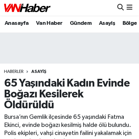
Anasayfa
Van Haber
Gündem
Asayiş
Bölge
Nöbetçi Eczaneler
Hava Durumu
Trafik Durumu
Puan Durumu ve Fikstür
HABERLER
ASAYIŞ
65 Yaşındaki Kadın Evinde
Tüm Manşetler
Boğazı Kesilerek
Öldürüldü
Son Dakika Haberleri
Bursa’nın Gemlik ilçesinde 65 yaşındaki Fatma
Haber Arşivi
Ekinci, evinde boğazı kesilmiş halde ölü bulundu.
Polis ekipleri, vahşi cinayetin failini yakalamak için