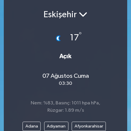
Eskişehir
°
17
Açık
07 Ağustos Cuma
03:30
Nem: %83, Basınç: 1011 hpa hPa,
Rüzgar: 1.89 m/s
Adana
Adıyaman
Afyonkarahisar