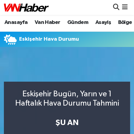
Anasayfa
Van Haber
Gündem
Asayiş
Bölge
Nöbetçi Eczaneler
Hava Durumu
Eskişehir Hava Durumu
Trafik Durumu
Puan Durumu ve Fikstür
Tüm Manşetler
Eskişehir Bugün, Yarın ve 1
Son Dakika Haberleri
Haftalık Hava Durumu Tahmini
Haber Arşivi
ŞU AN