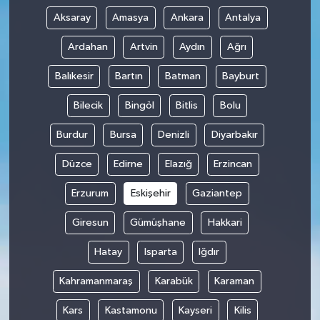
Aksaray
Amasya
Ankara
Antalya
Ardahan
Artvin
Aydın
Ağrı
Balıkesir
Bartın
Batman
Bayburt
Bilecik
Bingöl
Bitlis
Bolu
Burdur
Bursa
Denizli
Diyarbakır
Düzce
Edirne
Elazığ
Erzincan
Erzurum
Eskişehir
Gaziantep
Giresun
Gümüşhane
Hakkari
Hatay
Isparta
Iğdır
Kahramanmaraş
Karabük
Karaman
Kars
Kastamonu
Kayseri
Kilis