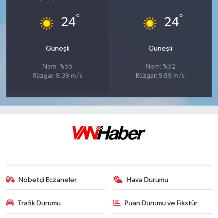
°
°
24
24
Güneşli
Güneşli
Nem: %55
Nem: %52
Rüzgar: 8.39 m/s
Rüzgar: 9.69 m/s
Nöbetçi Eczaneler
Hava Durumu
Trafik Durumu
Puan Durumu ve Fikstür