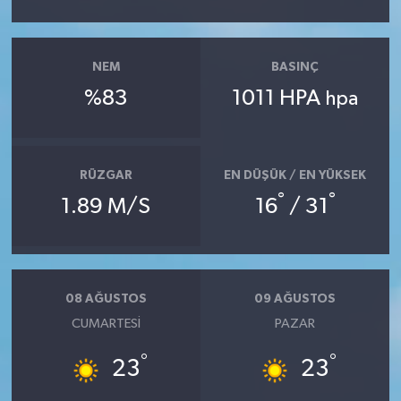
NEM
BASINÇ
%83
1011 HPA
hpa
RÜZGAR
EN DÜŞÜK / EN YÜKSEK
°
°
1.89 M/S
16
/ 31
08 AĞUSTOS
09 AĞUSTOS
CUMARTESI
PAZAR
°
°
23
23