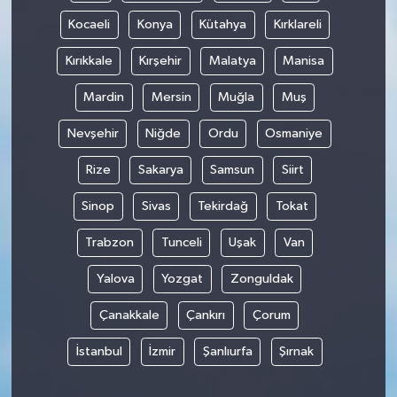
Kocaeli
Konya
Kütahya
Kırklareli
Kırıkkale
Kırşehir
Malatya
Manisa
Mardin
Mersin
Muğla
Muş
Nevşehir
Niğde
Ordu
Osmaniye
Rize
Sakarya
Samsun
Siirt
Sinop
Sivas
Tekirdağ
Tokat
Trabzon
Tunceli
Uşak
Van
Yalova
Yozgat
Zonguldak
Çanakkale
Çankırı
Çorum
İstanbul
İzmir
Şanlıurfa
Şırnak