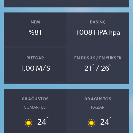
NEM
BASINÇ
%81
1008 HPA
hpa
RÜZGAR
EN DÜŞÜK / EN YÜKSEK
°
°
1.00 M/S
21
/ 26
08 AĞUSTOS
09 AĞUSTOS
CUMARTESI
PAZAR
°
°
24
24