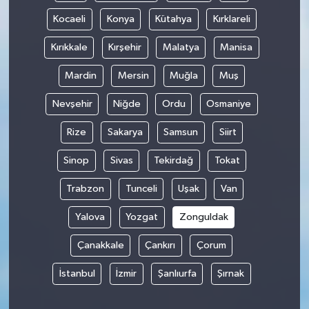
Kocaeli
Konya
Kütahya
Kırklareli
Kırıkkale
Kırşehir
Malatya
Manisa
Mardin
Mersin
Muğla
Muş
Nevşehir
Niğde
Ordu
Osmaniye
Rize
Sakarya
Samsun
Siirt
Sinop
Sivas
Tekirdağ
Tokat
Trabzon
Tunceli
Uşak
Van
Yalova
Yozgat
Zonguldak
Çanakkale
Çankırı
Çorum
İstanbul
İzmir
Şanlıurfa
Şırnak