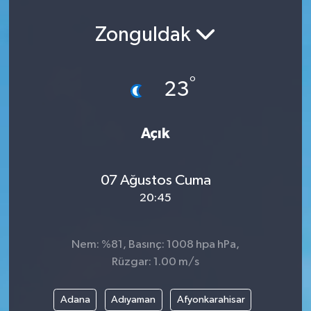
Zonguldak
°
23
Açık
07 Ağustos Cuma
20:45
Nem: %81, Basınç: 1008 hpa hPa,
Rüzgar: 1.00 m/s
Adana
Adıyaman
Afyonkarahisar