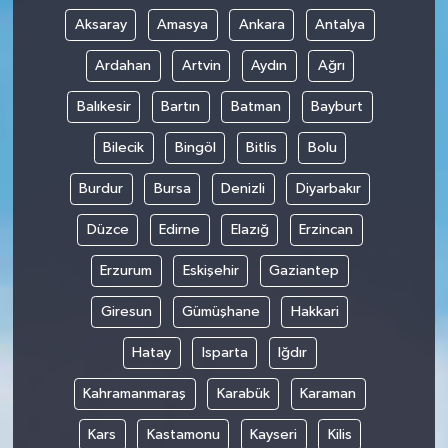
Aksaray
Amasya
Ankara
Antalya
Ardahan
Artvin
Aydın
Ağrı
Balıkesir
Bartın
Batman
Bayburt
Bilecik
Bingöl
Bitlis
Bolu
Burdur
Bursa
Denizli
Diyarbakır
Düzce
Edirne
Elazığ
Erzincan
Erzurum
Eskişehir
Gaziantep
Giresun
Gümüşhane
Hakkari
Hatay
Isparta
Iğdır
Kahramanmaraş
Karabük
Karaman
Kars
Kastamonu
Kayseri
Kilis