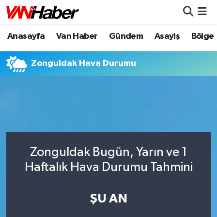
Anasayfa
Van Haber
Gündem
Asayiş
Bölge
Nöbetçi Eczaneler
Hava Durumu
Zonguldak Hava Durumu
Trafik Durumu
Puan Durumu ve Fikstür
Tüm Manşetler
Zonguldak Bugün, Yarın ve 1
Son Dakika Haberleri
Haftalık Hava Durumu Tahmini
Haber Arşivi
ŞU AN