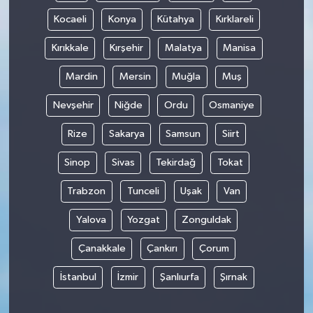
Kocaeli
Konya
Kütahya
Kırklareli
Kırıkkale
Kırşehir
Malatya
Manisa
Mardin
Mersin
Muğla
Muş
Nevşehir
Niğde
Ordu
Osmaniye
Rize
Sakarya
Samsun
Siirt
Sinop
Sivas
Tekirdağ
Tokat
Trabzon
Tunceli
Uşak
Van
Yalova
Yozgat
Zonguldak
Çanakkale
Çankırı
Çorum
İstanbul
İzmir
Şanlıurfa
Şırnak