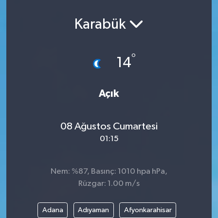
Karabük
°
14
Açık
08 Ağustos Cumartesi
01:15
Nem: %87, Basınç: 1010 hpa hPa,
Rüzgar: 1.00 m/s
Adana
Adıyaman
Afyonkarahisar