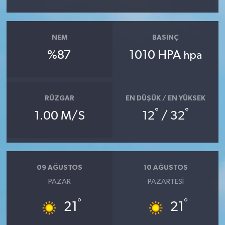
NEM
BASINÇ
%87
1010 HPA
hpa
RÜZGAR
EN DÜŞÜK / EN YÜKSEK
°
°
1.00 M/S
12
/ 32
09 AĞUSTOS
10 AĞUSTOS
PAZAR
PAZARTESI
°
°
21
21