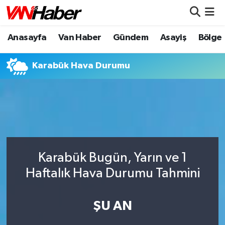
Anasayfa
Van Haber
Gündem
Asayiş
Bölge
Nöbetçi Eczaneler
Hava Durumu
Karabük Hava Durumu
Trafik Durumu
Puan Durumu ve Fikstür
Tüm Manşetler
Karabük Bugün, Yarın ve 1
Son Dakika Haberleri
Haftalık Hava Durumu Tahmini
Haber Arşivi
ŞU AN