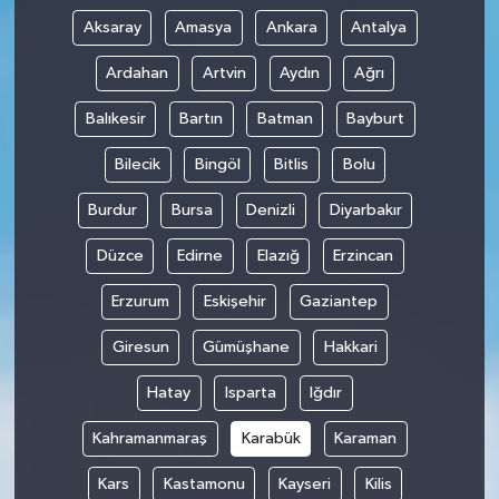
Aksaray
Amasya
Ankara
Antalya
Ardahan
Artvin
Aydın
Ağrı
Balıkesir
Bartın
Batman
Bayburt
Bilecik
Bingöl
Bitlis
Bolu
Burdur
Bursa
Denizli
Diyarbakır
Düzce
Edirne
Elazığ
Erzincan
Erzurum
Eskişehir
Gaziantep
Giresun
Gümüşhane
Hakkari
Hatay
Isparta
Iğdır
Kahramanmaraş
Karabük
Karaman
Kars
Kastamonu
Kayseri
Kilis