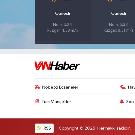
Güneşli
Güneşli
Nem: %24
Nem: %33
Rüzgar: 4.39 m/s
Rüzgar: 8.31 m/s
Nöbetçi Eczaneler
Ha
Tüm Manşetler
Son 
RSS
Copyright © 2026. Her hakkı saklıdır.