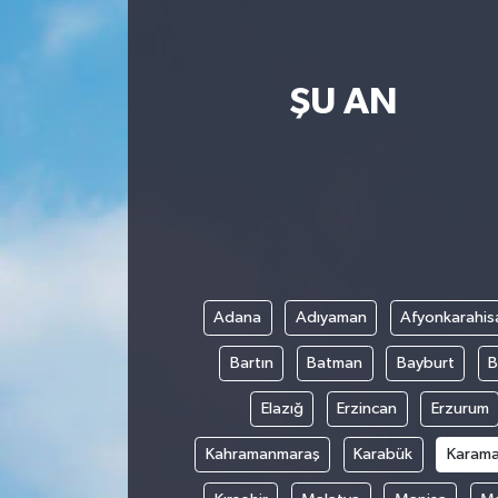
ŞU AN
Adana
Adıyaman
Afyonkarahis
Bartın
Batman
Bayburt
B
Elazığ
Erzincan
Erzurum
Kahramanmaraş
Karabük
Karam