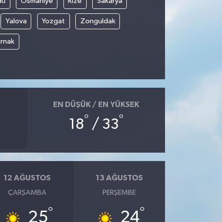
du
Osmaniye
Rize
Sakarya
Yalova
Yozgat
Zonguldak
ırnak
EN DÜŞÜK / EN YÜKSEK
°
°
18
/ 33
12 AĞUSTOS
13 AĞUSTOS
ÇARŞAMBA
PERŞEMBE
°
°
25
24