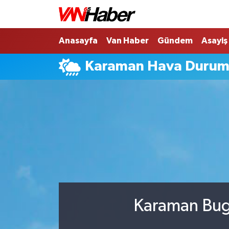
Nöbetçi Eczaneler
Anasayfa
Van Haber
Gündem
Asayiş
Karaman Hava Duru
Hava Durumu
Trafik Durumu
Puan Durumu ve Fikstür
Tüm Manşetler
Son Dakika Haberleri
Haber Arşivi
Karaman Bugü