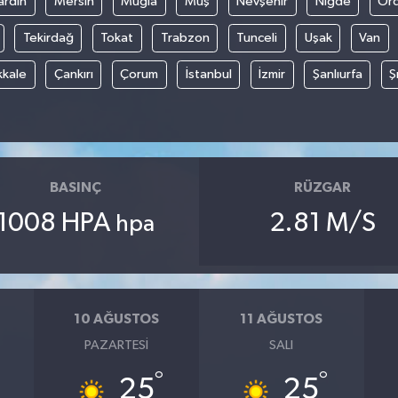
rdin
Mersin
Muğla
Muş
Nevşehir
Niğde
Or
Tekirdağ
Tokat
Trabzon
Tunceli
Uşak
Van
kkale
Çankırı
Çorum
İstanbul
İzmir
Şanlıurfa
Ş
BASINÇ
RÜZGAR
1008 HPA
2.81 M/S
hpa
10 AĞUSTOS
11 AĞUSTOS
PAZARTESI
SALI
°
°
25
25