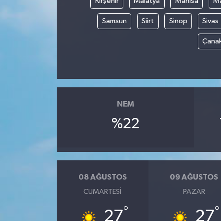
Kırşehir
Malatya
Manisa
Ma
Samsun
Siirt
Sinop
Sivas
Çana
NEM
%22
08 AĞUSTOS
09 AĞUSTOS
CUMARTESI
PAZAR
°
°
27
27