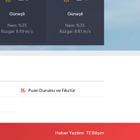
Güneşli
Güneşli
Nem: %35
Nem: %35
Rüzgar: 6.69 m/s
Rüzgar: 8.81 m/s
Puan Durumu ve Fikstür
Haber Yazılımı
:
TE Bilişim