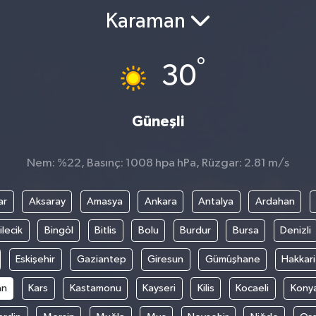
Karaman
°
30
Güneşli
Nem: %22, Basınç: 1008 hpa hPa, Rüzgar: 2.81 m/s
ar
Aksaray
Amasya
Ankara
Antalya
Ardahan
ilecik
Bingöl
Bitlis
Bolu
Burdur
Bursa
Denizli
Eskişehir
Gaziantep
Giresun
Gümüşhane
Hakkari
an
Kars
Kastamonu
Kayseri
Kilis
Kocaeli
Kony