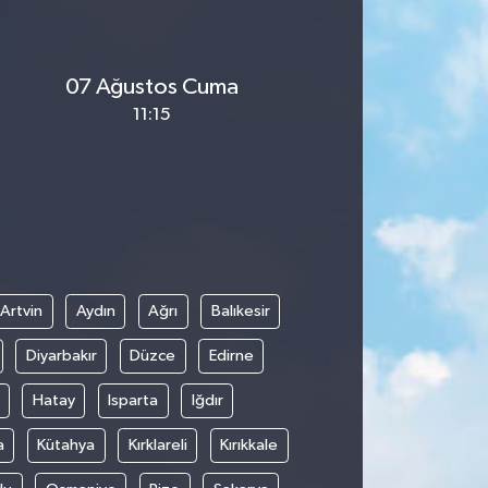
07 Ağustos Cuma
11:15
Artvin
Aydın
Ağrı
Balıkesir
Diyarbakır
Düzce
Edirne
Hatay
Isparta
Iğdır
a
Kütahya
Kırklareli
Kırıkkale