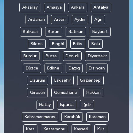
Aksaray
Amasya
Ankara
Antalya
Ardahan
Artvin
Aydın
Ağrı
Balıkesir
Bartın
Batman
Bayburt
Bilecik
Bingöl
Bitlis
Bolu
Burdur
Bursa
Denizli
Diyarbakır
Düzce
Edirne
Elazığ
Erzincan
Erzurum
Eskişehir
Gaziantep
Giresun
Gümüşhane
Hakkari
Hatay
Isparta
Iğdır
Kahramanmaraş
Karabük
Karaman
Kars
Kastamonu
Kayseri
Kilis