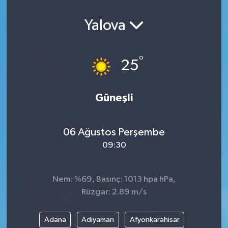
Yalova
°
25
Güneşli
06 Ağustos Perşembe
09:30
Nem: %69, Basınç: 1013 hpa hPa,
Rüzgar: 2.89 m/s
Adana
Adıyaman
Afyonkarahisar