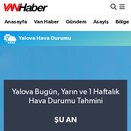
Anasayfa
Van Haber
Gündem
Asayiş
Bölge
Nöbetçi Eczaneler
Hava Durumu
Yalova Hava Durumu
Trafik Durumu
Puan Durumu ve Fikstür
Tüm Manşetler
Yalova Bugün, Yarın ve 1 Haftalık
Son Dakika Haberleri
Hava Durumu Tahmini
Haber Arşivi
ŞU AN