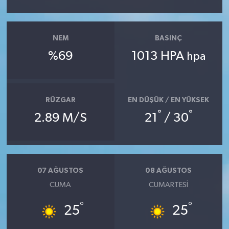
NEM
BASINÇ
%69
1013 HPA
hpa
RÜZGAR
EN DÜŞÜK / EN YÜKSEK
°
°
2.89 M/S
21
/ 30
07 AĞUSTOS
08 AĞUSTOS
CUMA
CUMARTESI
°
°
25
25