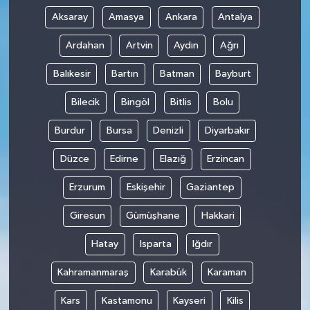
Aksaray
Amasya
Ankara
Antalya
Ardahan
Artvin
Aydın
Ağrı
Balıkesir
Bartın
Batman
Bayburt
Bilecik
Bingöl
Bitlis
Bolu
Burdur
Bursa
Denizli
Diyarbakır
Düzce
Edirne
Elazığ
Erzincan
Erzurum
Eskişehir
Gaziantep
Giresun
Gümüşhane
Hakkari
Hatay
Isparta
Iğdır
Kahramanmaraş
Karabük
Karaman
Kars
Kastamonu
Kayseri
Kilis