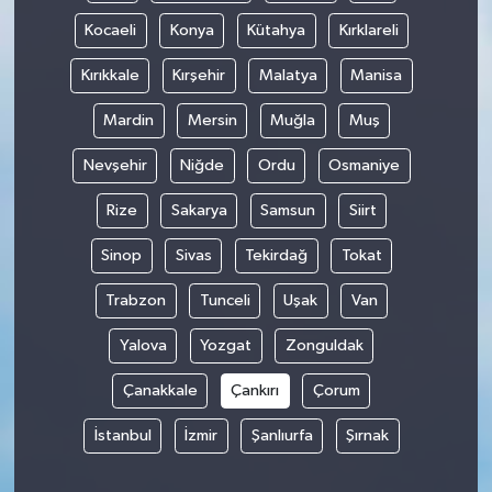
Kocaeli
Konya
Kütahya
Kırklareli
Kırıkkale
Kırşehir
Malatya
Manisa
Mardin
Mersin
Muğla
Muş
Nevşehir
Niğde
Ordu
Osmaniye
Rize
Sakarya
Samsun
Siirt
Sinop
Sivas
Tekirdağ
Tokat
Trabzon
Tunceli
Uşak
Van
Yalova
Yozgat
Zonguldak
Çanakkale
Çankırı
Çorum
İstanbul
İzmir
Şanlıurfa
Şırnak