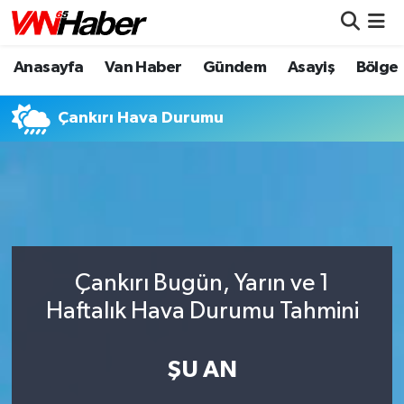
Anasayfa
Van Haber
Gündem
Asayiş
Bölge
Nöbetçi Eczaneler
Hava Durumu
Çankırı Hava Durumu
Trafik Durumu
Puan Durumu ve Fikstür
Tüm Manşetler
Çankırı Bugün, Yarın ve 1
Son Dakika Haberleri
Haftalık Hava Durumu Tahmini
Haber Arşivi
ŞU AN