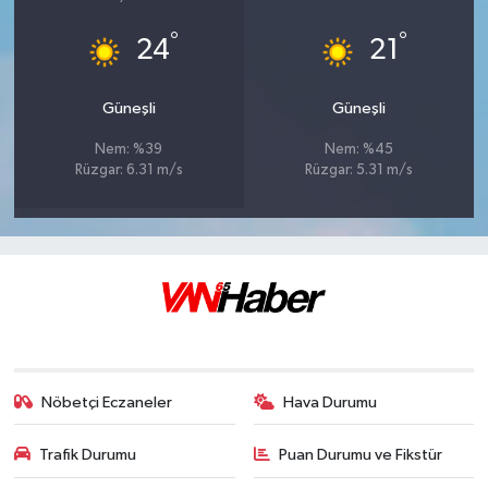
°
°
24
21
Güneşli
Güneşli
Nem: %39
Nem: %45
Rüzgar: 6.31 m/s
Rüzgar: 5.31 m/s
Nöbetçi Eczaneler
Hava Durumu
Trafik Durumu
Puan Durumu ve Fikstür