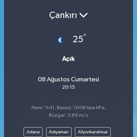
Çankırı
°
25
Açık
08 Ağustos Cumartesi
20:15
Nem: %41, Basınç: 1008 hpa hPa,
Rüzgar: 3.89 m/s
Adana
Adıyaman
Afyonkarahisar