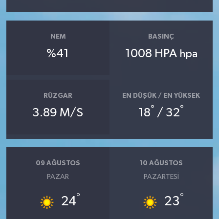
NEM
BASINÇ
%41
1008 HPA
hpa
RÜZGAR
EN DÜŞÜK / EN YÜKSEK
°
°
3.89 M/S
18
/ 32
09 AĞUSTOS
10 AĞUSTOS
PAZAR
PAZARTESI
°
°
24
23