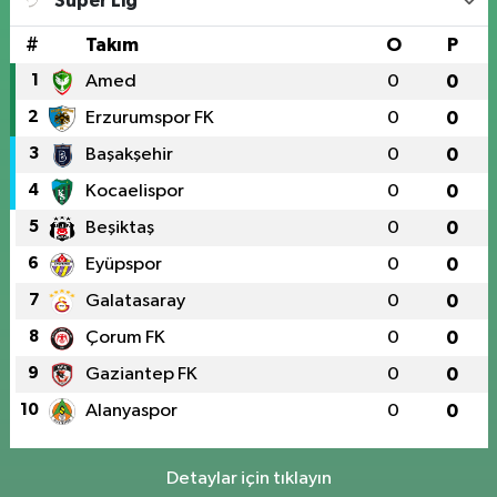
Süper Lig
#
Takım
O
P
1
Amed
0
0
2
Erzurumspor FK
0
0
3
Başakşehir
0
0
4
Kocaelispor
0
0
5
Beşiktaş
0
0
6
Eyüpspor
0
0
7
Galatasaray
0
0
8
Çorum FK
0
0
9
Gaziantep FK
0
0
10
Alanyaspor
0
0
Detaylar için tıklayın