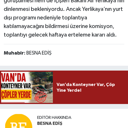
görüşülmesi hem de İçişleri Bakanı Ali Yerlikaya’nın
dinlenmesi bekleniyordu. Ancak Yerlikaya’nın yurt
dışı programı nedeniyle toplantıya
katılamayacağını bildirmesi üzerine komisyon,
toplantıyı gelecek haftaya erteleme kararı aldı.
Muhabir:
BESNA EDİŞ
Van’da Konteyner Var, Çöp
Yine Yerde!
EDITÖR HAKKINDA
BESNA EDİŞ