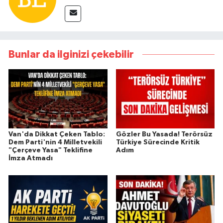
Bunlar da ilginizi çekebilir
Van'da Dikkat Çeken Tablo:
Gözler Bu Yasada! Terörsüz
Dem Parti'nin 4 Milletvekili
Türkiye Sürecinde Kritik
"Çerçeve Yasa" Teklifine
Adım
İmza Atmadı