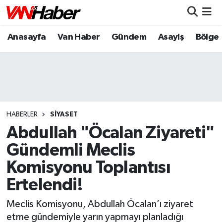
Anasayfa
Van Haber
Gündem
Asayiş
Bölge
Nöbetçi Eczaneler
Hava Durumu
Trafik Durumu
Puan Durumu ve Fikstür
HABERLER
SIYASET
Abdullah "Öcalan Ziyareti"
Tüm Manşetler
Gündemli Meclis
Komisyonu Toplantısı
Son Dakika Haberleri
Ertelendi!
Haber Arşivi
Meclis Komisyonu, Abdullah Öcalan’ı ziyaret
etme gündemiyle yarın yapmayı planladığı