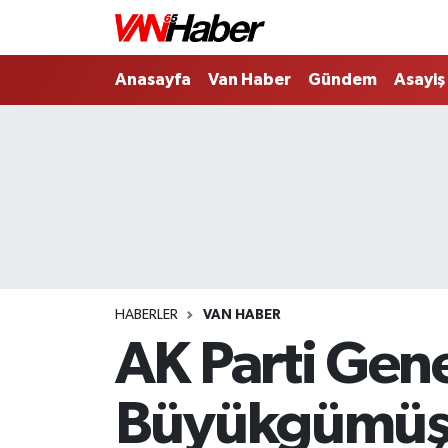
Nöbetçi Eczaneler
Anasayfa
Van Haber
Gündem
Asayiş
Hava Durumu
Trafik Durumu
Puan Durumu ve Fikstür
Tüm Manşetler
HABERLER
VAN HABER
Son Dakika Haberleri
AK Parti Gene
Haber Arşivi
Büyükgümüş 