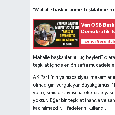
"Mahalle başkanlarımız teşkilatımızın 
Van OSB Başk
Demokratik T
İçeriği Görüntül
Mahalle başkanlarını "uç beyleri" ola
teşkilat içinde en ön safta mücadele ed
AK Parti'nin yalnızca siyasi makamlar
olmadığını vurgulayan Büyükgümüş, "B
yola çıkmış bir siyasi hareketiz. Siya
yoktur. Eğer bir teşkilat inançla ve s
kaçınılmazdır." ifadelerini kullandı.