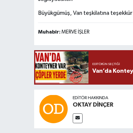
Büyükgümüş, Van teşkilatına teşekkü
Muhabir:
MERVE İŞLER
EDITÖRÜN SEÇTIĞI
Van’da Kontey
EDITÖR HAKKINDA
OKTAY DİNÇER