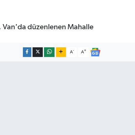
ş, Van'da düzenlenen Mahalle
-
+
A
A