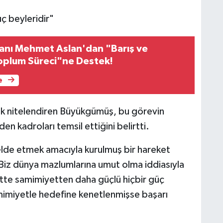
uç beyleridir"
anı Mehmet Aslan'dan "Barış ve
oplum Süreci"ne Destek!
e
rak nitelendiren Büyükgümüş, bu görevin
en kadroları temsil ettiğini belirtti.
 elde etmek amacıyla kurulmuş bir hareket
iz dünya mazlumlarına umut olma iddiasıyla
sette samimiyetten daha güçlü hiçbir güç
amimiyetle hedefine kenetlenmişse başarı