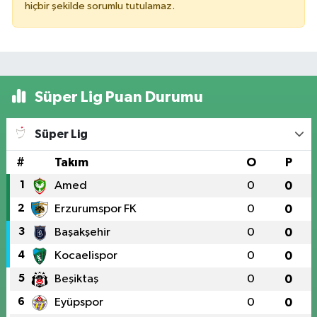
hiçbir şekilde sorumlu tutulamaz.
Süper Lig Puan Durumu
Süper Lig
#
Takım
O
P
1
Amed
0
0
2
Erzurumspor FK
0
0
3
Başakşehir
0
0
4
Kocaelispor
0
0
5
Beşiktaş
0
0
6
Eyüpspor
0
0