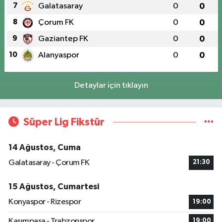
7
Galatasaray
0
0
8
Çorum FK
0
0
9
Gaziantep FK
0
0
10
Alanyaspor
0
0
Detaylar için tıklayın
Süper Lig Fikstür
14 Ağustos, Cuma
Galatasaray - Çorum FK
21:30
15 Ağustos, Cumartesi
Konyaspor - Rizespor
19:00
Kasımpaşa - Trabzonspor
19:00