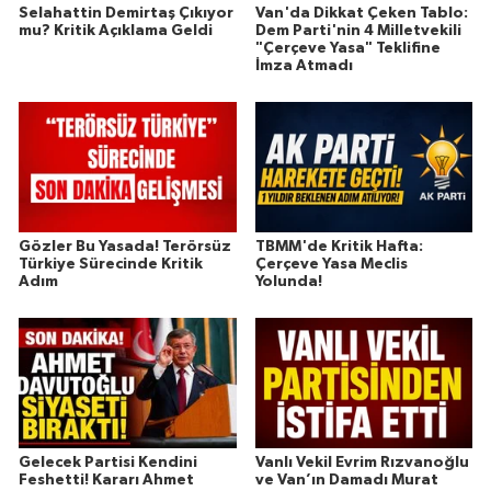
Selahattin Demirtaş Çıkıyor
Van'da Dikkat Çeken Tablo:
mu? Kritik Açıklama Geldi
Dem Parti'nin 4 Milletvekili
"Çerçeve Yasa" Teklifine
İmza Atmadı
Gözler Bu Yasada! Terörsüz
TBMM'de Kritik Hafta:
Türkiye Sürecinde Kritik
Çerçeve Yasa Meclis
Adım
Yolunda!
Gelecek Partisi Kendini
Vanlı Vekil Evrim Rızvanoğlu
Feshetti! Kararı Ahmet
ve Van’ın Damadı Murat