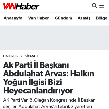
Anasayfa
Van Haber
Gündem
Asayiş
Bölge
Nöbetçi Eczaneler
Hava Durumu
Trafik Durumu
Puan Durumu ve Fikstür
HABERLER
SIYASET
Ak Parti İl Başkanı
Tüm Manşetler
Abdulahat Arvas: Halkın
Yoğun İlgisi Bizi
Son Dakika Haberleri
Heyecanlandırıyor
Haber Arşivi
AK Parti Van 8.Olağan Kongresinde İl Başkanı
seçilen Abdulahat Arvas’a tebrik ziyaretleri