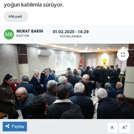
yoğun katılımla sürüyor.
#Ak parti
MURAT BARIN
01.02.2025 - 14:29
EDITÖR
YAYINLANMA
Paylaş
-
+
A
A