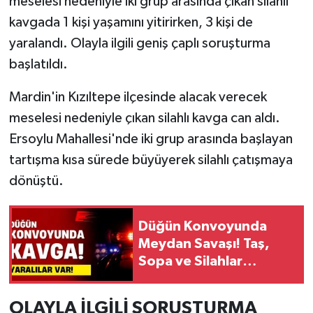
meselesi nedeniyle iki grup arasında çıkan silahlı
kavgada 1 kişi yaşamını yitirirken, 3 kişi de
yaralandı. Olayla ilgili geniş çaplı soruşturma
başlatıldı.
Mardin'in Kızıltepe ilçesinde alacak verecek
meselesi nedeniyle çıkan silahlı kavga can aldı.
Ersoylu Mahallesi'nde iki grup arasında başlayan
tartışma kısa sürede büyüyerek silahlı çatışmaya
dönüştü.
Düğün Konvoyunda
Meydan Savaşı! Taş,
Sopa ve Silahlar
Konuştu: 4 Yaralı
OLAYLA İLGİLİ SORUŞTURMA