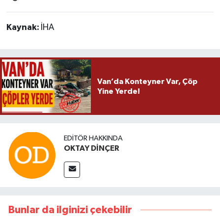
Kaynak:
İHA
Van’da Konteyner Var, Çöp
Yine Yerde!
EDITÖR HAKKINDA
OKTAY DİNÇER
Bunlar da ilginizi çekebilir