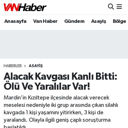
Anasayfa
Van Haber
Gündem
Asayiş
Bölge
Nöbetçi Eczaneler
Hava Durumu
Trafik Durumu
Puan Durumu ve Fikstür
HABERLER
ASAYIŞ
Alacak Kavgası Kanlı Bitti:
Tüm Manşetler
Ölü Ve Yaralılar Var!
Son Dakika Haberleri
Mardin'in Kızıltepe ilçesinde alacak verecek
meselesi nedeniyle iki grup arasında çıkan silahlı
Haber Arşivi
kavgada 1 kişi yaşamını yitirirken, 3 kişi de
yaralandı. Olayla ilgili geniş çaplı soruşturma
başlatıldı.