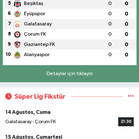
5
Beşiktaş
0
0
6
Eyüpspor
0
0
7
Galatasaray
0
0
8
Çorum FK
0
0
9
Gaziantep FK
0
0
10
Alanyaspor
0
0
Detaylar için tıklayın
Süper Lig Fikstür
14 Ağustos, Cuma
Galatasaray - Çorum FK
21:30
15 Ağustos, Cumartesi