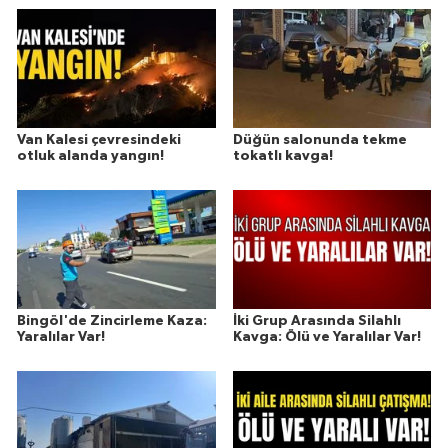
Van Kalesi çevresindeki
Düğün salonunda tekme
otluk alanda yangın!
tokatlı kavga!
Bingöl'de Zincirleme Kaza:
İki Grup Arasında Silahlı
Yaralılar Var!
Kavga: Ölü ve Yaralılar Var!