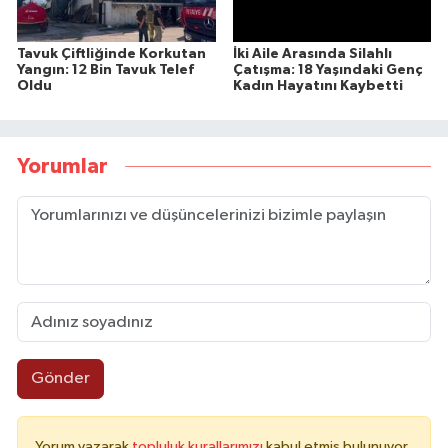
Tavuk Çiftliğinde Korkutan
İki Aile Arasında Silahlı
Yangın: 12 Bin Tavuk Telef
Çatışma: 18 Yaşındaki Genç
Oldu
Kadın Hayatını Kaybetti
Yorumlar
Gönder
Yorum yazarak
topluluk kurallarımızı
kabul etmiş bulunuyor