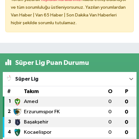
ve tüm sorumluluğu üstleniyorsunuz. Yazılan yorumlardan
Van Haber | Van 65 Haber | Son Dakika Van Haberleri
hiçbir şekilde sorumlu tutulamaz.
Süper Lig Puan Durumu
Süper Lig
#
Takım
O
P
1
Amed
0
0
2
Erzurumspor FK
0
0
3
Başakşehir
0
0
4
Kocaelispor
0
0