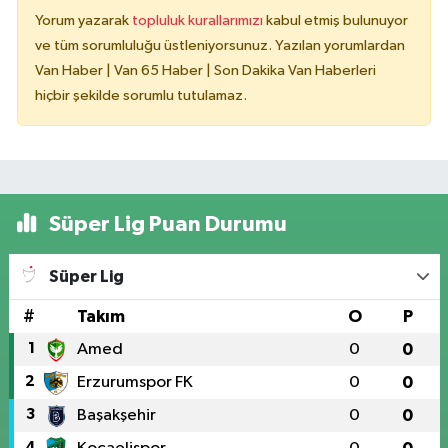
Yorum yazarak
topluluk kurallarımızı
kabul etmiş bulunuyor
ve tüm sorumluluğu üstleniyorsunuz. Yazılan yorumlardan
Van Haber | Van 65 Haber | Son Dakika Van Haberleri
hiçbir şekilde sorumlu tutulamaz.
Süper Lig Puan Durumu
Süper Lig
#
Takım
O
P
1
Amed
0
0
2
Erzurumspor FK
0
0
3
Başakşehir
0
0
4