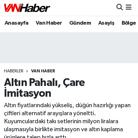
Anasayfa
Van Haber
Gündem
Asayiş
Bölge
Nöbetçi Eczaneler
Hava Durumu
Trafik Durumu
Puan Durumu ve Fikstür
HABERLER
VAN HABER
Altın Pahalı, Çare
Tüm Manşetler
İmitasyon
Son Dakika Haberleri
Altın fiyatlarındaki yükseliş, düğün hazırlığı yapan
çiftleri alternatif arayışlara yöneltti.
Haber Arşivi
Kuyumculardaki takı setlerinin milyon liralara
ulaşmasıyla birlikte imitasyon ve altın kaplama
ürünlere talep hızla arttı.