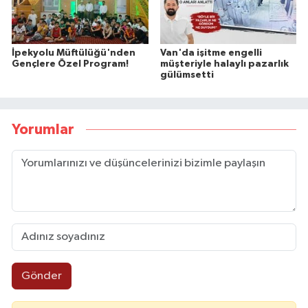
İpekyolu Müftülüğü'nden
Van'da işitme engelli
Gençlere Özel Program!
müşteriyle halaylı pazarlık
gülümsetti
Yorumlar
Gönder