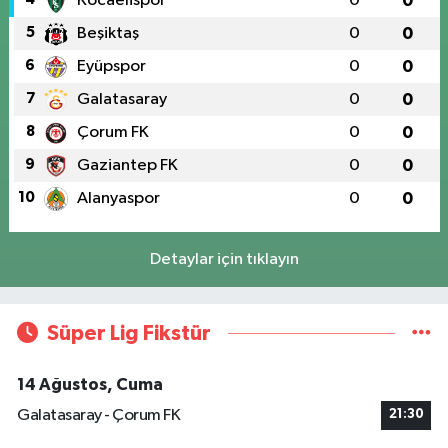
Kocaelispor
0
0
5
Beşiktaş
0
0
6
Eyüpspor
0
0
7
Galatasaray
0
0
8
Çorum FK
0
0
9
Gaziantep FK
0
0
10
Alanyaspor
0
0
Detaylar için tıklayın
Süper Lig Fikstür
14 Ağustos, Cuma
Galatasaray - Çorum FK
21:30