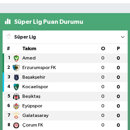
Süper Lig Puan Durumu
Süper Lig
#
Takım
O
P
1
Amed
0
0
2
Erzurumspor FK
0
0
3
Başakşehir
0
0
4
Kocaelispor
0
0
5
Beşiktaş
0
0
6
Eyüpspor
0
0
7
Galatasaray
0
0
8
Çorum FK
0
0