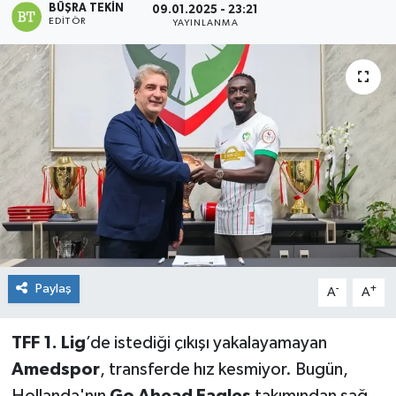
BÜŞRA TEKIN
09.01.2025 - 23:21
EDITÖR
YAYINLANMA
Paylaş
-
+
A
A
TFF 1. Lig
’de istediği çıkışı yakalayamayan
Amedspor
, transferde hız kesmiyor. Bugün,
Hollanda'nın
Go Ahead Eagles
takımından sağ