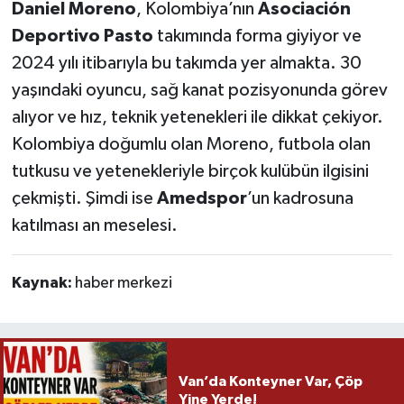
Daniel Moreno
, Kolombiya’nın
Asociación
Deportivo Pasto
takımında forma giyiyor ve
2024 yılı itibarıyla bu takımda yer almakta. 30
yaşındaki oyuncu, sağ kanat pozisyonunda görev
alıyor ve hız, teknik yetenekleri ile dikkat çekiyor.
Kolombiya doğumlu olan Moreno, futbola olan
tutkusu ve yetenekleriyle birçok kulübün ilgisini
çekmişti. Şimdi ise
Amedspor
’un kadrosuna
katılması an meselesi.
Kaynak:
haber merkezi
Van’da Konteyner Var, Çöp
Yine Yerde!