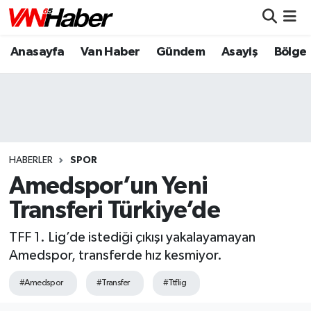
Anasayfa
Van Haber
Gündem
Asayiş
Bölge
Nöbetçi Eczaneler
Hava Durumu
Trafik Durumu
Puan Durumu ve Fikstür
HABERLER
SPOR
Amedspor’un Yeni
Tüm Manşetler
Transferi Türkiye’de
Son Dakika Haberleri
TFF 1. Lig’de istediği çıkışı yakalayamayan
Amedspor, transferde hız kesmiyor.
Haber Arşivi
#Amedspor
#Transfer
#Ttf.lig