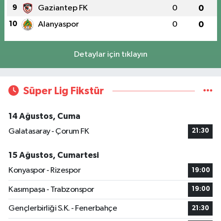
9
Gaziantep FK
0
0
10
Alanyaspor
0
0
Detaylar için tıklayın
Süper Lig Fikstür
14 Ağustos, Cuma
Galatasaray - Çorum FK
21:30
15 Ağustos, Cumartesi
Konyaspor - Rizespor
19:00
Kasımpaşa - Trabzonspor
19:00
Gençlerbirliği S.K. - Fenerbahçe
21:30