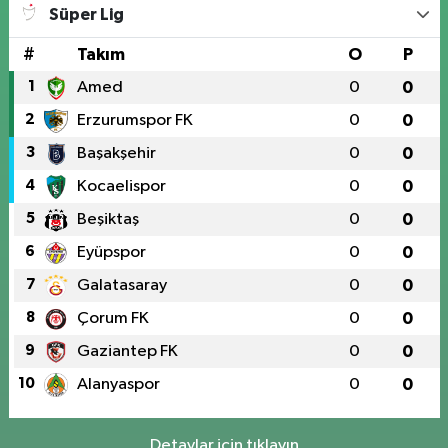
Süper Lig
#
Takım
O
P
1
Amed
0
0
2
Erzurumspor FK
0
0
3
Başakşehir
0
0
4
Kocaelispor
0
0
5
Beşiktaş
0
0
6
Eyüpspor
0
0
7
Galatasaray
0
0
8
Çorum FK
0
0
9
Gaziantep FK
0
0
10
Alanyaspor
0
0
Detaylar için tıklayın