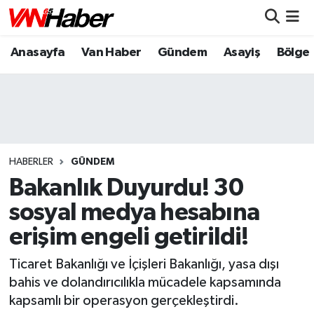
Anasayfa
Van Haber
Gündem
Asayiş
Bölge
Nöbetçi Eczaneler
Hava Durumu
Trafik Durumu
Puan Durumu ve Fikstür
HABERLER
GÜNDEM
Bakanlık Duyurdu! 30
Tüm Manşetler
sosyal medya hesabına
erişim engeli getirildi!
Son Dakika Haberleri
Ticaret Bakanlığı ve İçişleri Bakanlığı, yasa dışı
Haber Arşivi
bahis ve dolandırıcılıkla mücadele kapsamında
kapsamlı bir operasyon gerçekleştirdi.