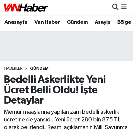
Anasayfa
Van Haber
Gündem
Asayiş
Bölge
Nöbetçi Eczaneler
Hava Durumu
Trafik Durumu
Puan Durumu ve Fikstür
HABERLER
GÜNDEM
Bedelli Askerlikte Yeni
Tüm Manşetler
Ücret Belli Oldu! İşte
Detaylar
Son Dakika Haberleri
Memur maaşlarına yapılan zam bedelli askerlik
Haber Arşivi
ücretine de yansıdı. Yeni ücret 280 bin 875 TL
olarak belirlendi. Resmi açıklamanın Milli Savunma