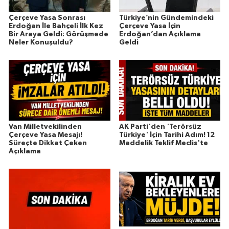
Çerçeve Yasa Sonrası
Türkiye’nin Gündemindeki
Erdoğan İle Bahçeli İlk Kez
Çerçeve Yasa İçin
Bir Araya Geldi: Görüşmede
Erdoğan’dan Açıklama
Neler Konuşuldu?
Geldi
Van Milletvekilinden
AK Parti'den 'Terörsüz
Çerçeve Yasa Mesajı!
Türkiye' İçin Tarihi Adım! 12
Süreçte Dikkat Çeken
Maddelik Teklif Meclis'te
Açıklama