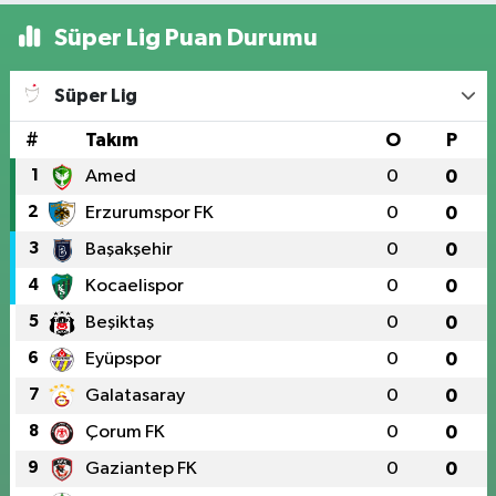
Süper Lig Puan Durumu
Süper Lig
#
Takım
O
P
1
Amed
0
0
2
Erzurumspor FK
0
0
3
Başakşehir
0
0
4
Kocaelispor
0
0
5
Beşiktaş
0
0
6
Eyüpspor
0
0
7
Galatasaray
0
0
8
Çorum FK
0
0
9
Gaziantep FK
0
0