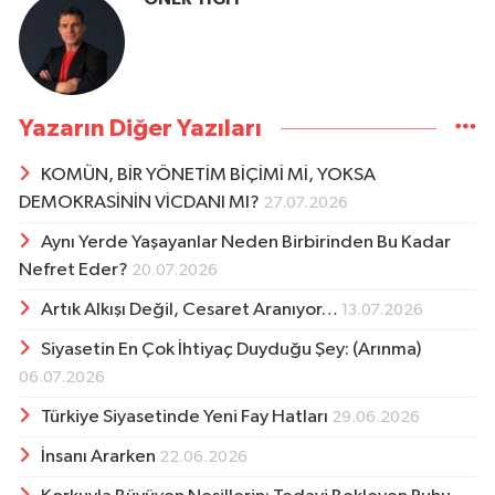
Yazarın Diğer Yazıları
KOMÜN, BİR YÖNETİM BİÇİMİ Mİ, YOKSA
DEMOKRASİNİN VİCDANI MI?
27.07.2026
Aynı Yerde Yaşayanlar Neden Birbirinden Bu Kadar
Nefret Eder?
20.07.2026
Artık Alkışı Değil, Cesaret Aranıyor…
13.07.2026
Siyasetin En Çok İhtiyaç Duyduğu Şey: (Arınma)
06.07.2026
Türkiye Siyasetinde Yeni Fay Hatları
29.06.2026
İnsanı Ararken
22.06.2026