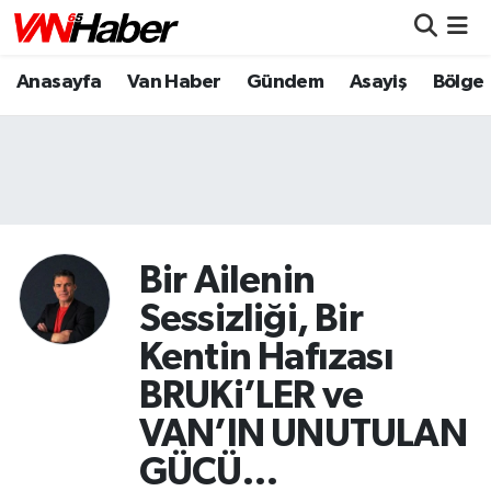
Anasayfa
Van Haber
Gündem
Asayiş
Bölge
Nöbetçi Eczaneler
Hava Durumu
Trafik Durumu
Puan Durumu ve Fikstür
Bir Ailenin
Tüm Manşetler
Sessizliği, Bir
Kentin Hafızası
Son Dakika Haberleri
BRUKi’LER ve
Haber Arşivi
VAN’IN UNUTULAN
GÜCÜ…