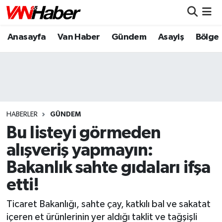
Anasayfa
Van Haber
Gündem
Asayiş
Bölge
Nöbetçi Eczaneler
Hava Durumu
Trafik Durumu
Puan Durumu ve Fikstür
HABERLER
GÜNDEM
Bu listeyi görmeden
Tüm Manşetler
alışveriş yapmayın:
Bakanlık sahte gıdaları ifşa
Son Dakika Haberleri
etti!
Haber Arşivi
Ticaret Bakanlığı, sahte çay, katkılı bal ve sakatat
içeren et ürünlerinin yer aldığı taklit ve tağşişli