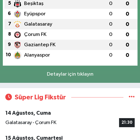
5
Beşiktaş
0
0
6
Eyüpspor
0
0
7
Galatasaray
0
0
8
Çorum FK
0
0
9
Gaziantep FK
0
0
10
Alanyaspor
0
0
Detaylar için tıklayın
Süper Lig Fikstür
14 Ağustos, Cuma
Galatasaray - Çorum FK
21:30
15 Ağustos, Cumartesi