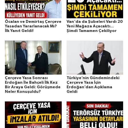
Öcalan ve Demirtaş Çerçeve
Van'da da Şubeleri Vardı 20
Yasadan Yararlanacak Mı?
Yeni Mağaza Açacaktı...
İlk Yanıt Geldi!
Şimdi Tamamen Çekiliyor
Çerçeve Yasa Sonrası
Türkiye’nin Gündemindeki
Erdoğan İle Bahçeli İlk Kez
Çerçeve Yasa İçin
Bir Araya Geldi: Görüşmede
Erdoğan’dan Açıklama
Neler Konuşuldu?
Geldi