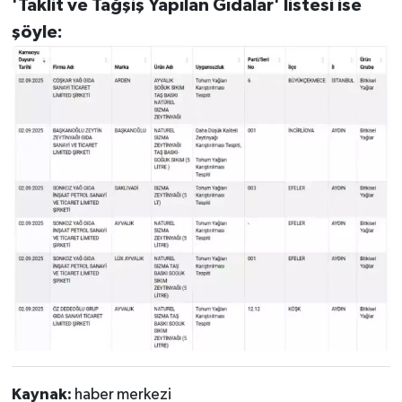
'Taklit ve Tağşiş Yapılan Gıdalar' listesi ise
şöyle:
Kaynak:
haber merkezi