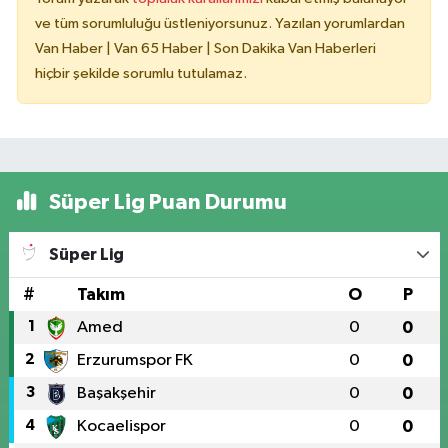
ve tüm sorumluluğu üstleniyorsunuz. Yazılan yorumlardan
Van Haber | Van 65 Haber | Son Dakika Van Haberleri
hiçbir şekilde sorumlu tutulamaz.
Süper Lig Puan Durumu
Süper Lig
#
Takım
O
P
1
Amed
0
0
2
Erzurumspor FK
0
0
3
Başakşehir
0
0
4
Kocaelispor
0
0