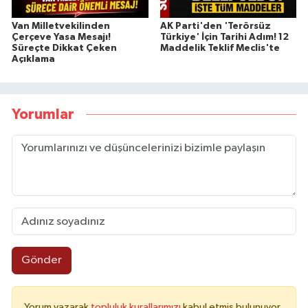
Van Milletvekilinden
AK Parti'den 'Terörsüz
Çerçeve Yasa Mesajı!
Türkiye' İçin Tarihi Adım! 12
Süreçte Dikkat Çeken
Maddelik Teklif Meclis'te
Açıklama
Yorumlar
Gönder
Yorum yazarak
topluluk kurallarımızı
kabul etmiş bulunuyor