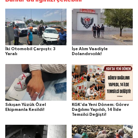
İki Otomobil Çarpıştı: 3
İşe Alım Vaadiyle
Yaralı
Dolandırıcılık!
Sıkışan Yüzük Özel
KGK’da Yeni Dönem: Görev
Ekipmanla Kesildi!
Dağılımı Yapıldı, 14 İlde
Temsilci Değişti!