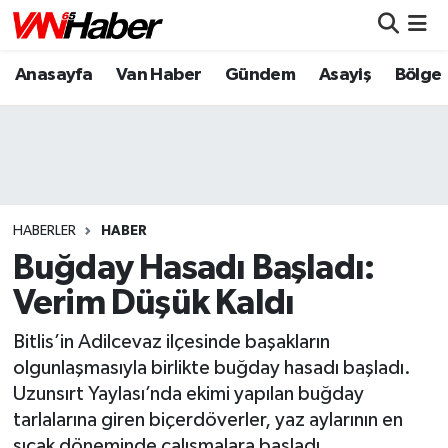
Anasayfa
Van Haber
Gündem
Asayiş
Bölge
Nöbetçi Eczaneler
Hava Durumu
Trafik Durumu
Puan Durumu ve Fikstür
HABERLER
HABER
Buğday Hasadı Başladı:
Tüm Manşetler
Verim Düşük Kaldı
Son Dakika Haberleri
Bitlis’in Adilcevaz ilçesinde başakların
olgunlaşmasıyla birlikte buğday hasadı başladı.
Haber Arşivi
Uzunsırt Yaylası’nda ekimi yapılan buğday
tarlalarına giren biçerdöverler, yaz aylarının en
sıcak döneminde çalışmalara başladı.