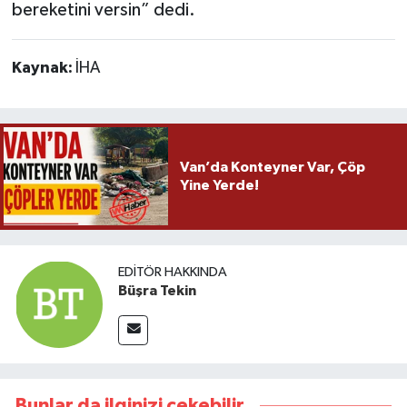
bereketini versin” dedi.
Kaynak:
İHA
Van’da Konteyner Var, Çöp
Yine Yerde!
EDITÖR HAKKINDA
Büşra Tekin
Bunlar da ilginizi çekebilir