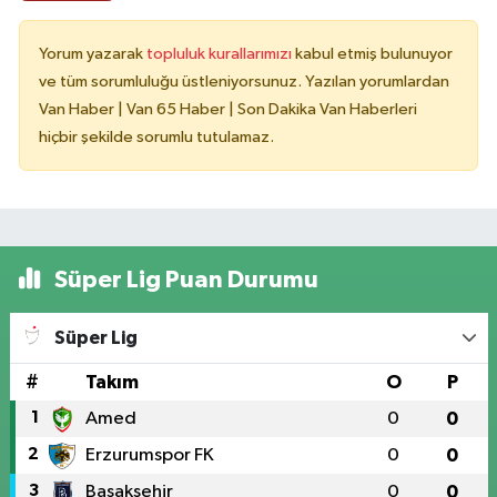
Yorum yazarak
topluluk kurallarımızı
kabul etmiş bulunuyor
ve tüm sorumluluğu üstleniyorsunuz. Yazılan yorumlardan
Van Haber | Van 65 Haber | Son Dakika Van Haberleri
hiçbir şekilde sorumlu tutulamaz.
Süper Lig Puan Durumu
Süper Lig
#
Takım
O
P
1
Amed
0
0
2
Erzurumspor FK
0
0
3
Başakşehir
0
0