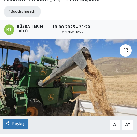
#Buğday hasadı
BÜŞRA TEKIN
18.08.2025 - 23:29
EDITÖR
YAYINLANMA
Paylaş
-
+
A
A