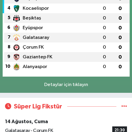
4
Kocaelispor
0
0
5
Beşiktaş
0
0
6
Eyüpspor
0
0
7
Galatasaray
0
0
8
Çorum FK
0
0
9
Gaziantep FK
0
0
10
Alanyaspor
0
0
Detaylar için tıklayın
Süper Lig Fikstür
14 Ağustos, Cuma
Galatasaray - Çorum FK
21:30