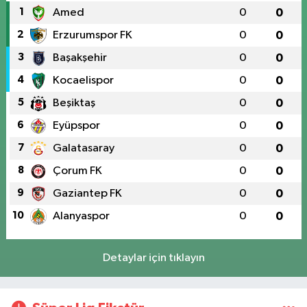
1
Amed
0
0
2
Erzurumspor FK
0
0
3
Başakşehir
0
0
4
Kocaelispor
0
0
5
Beşiktaş
0
0
6
Eyüpspor
0
0
7
Galatasaray
0
0
8
Çorum FK
0
0
9
Gaziantep FK
0
0
10
Alanyaspor
0
0
Detaylar için tıklayın