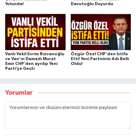
Yolunda!
Davutoğlu Duyurdu
Vanlı Vekil Evrim Rızvanoğlu
Özgür Özel CHP'den İstifa
ve Van’ın Damadı Murat
Etti! Yeni Partisinin Adı Belli
Emir CHP’den ayrılıp Yeni
Oldu!
Parti’ye Geçti
Yorumlar