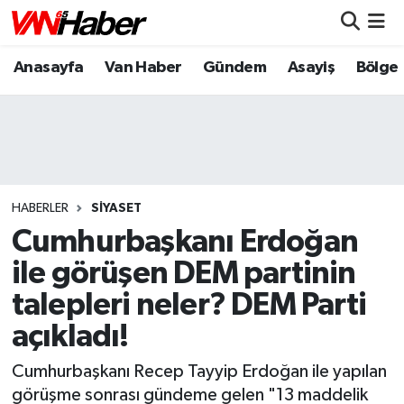
Anasayfa
Van Haber
Gündem
Asayiş
Bölge
Nöbetçi Eczaneler
Hava Durumu
Trafik Durumu
Puan Durumu ve Fikstür
HABERLER
SIYASET
Cumhurbaşkanı Erdoğan
Tüm Manşetler
ile görüşen DEM partinin
talepleri neler? DEM Parti
Son Dakika Haberleri
açıkladı!
Haber Arşivi
Cumhurbaşkanı Recep Tayyip Erdoğan ile yapılan
görüşme sonrası gündeme gelen "13 maddelik