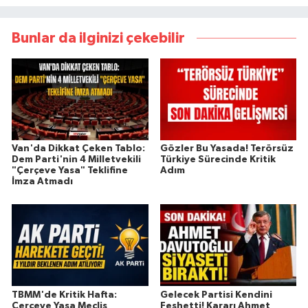
Bunlar da ilginizi çekebilir
Van'da Dikkat Çeken Tablo:
Gözler Bu Yasada! Terörsüz
Dem Parti'nin 4 Milletvekili
Türkiye Sürecinde Kritik
"Çerçeve Yasa" Teklifine
Adım
İmza Atmadı
TBMM'de Kritik Hafta:
Gelecek Partisi Kendini
Çerçeve Yasa Meclis
Feshetti! Kararı Ahmet