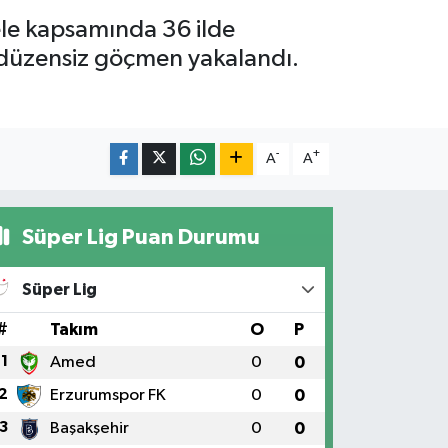
ele kapsamında 36 ilde
 düzensiz göçmen yakalandı.
-
+
A
A
Süper Lig Puan Durumu
Süper Lig
#
Takım
O
P
1
Amed
0
0
2
Erzurumspor FK
0
0
3
Başakşehir
0
0