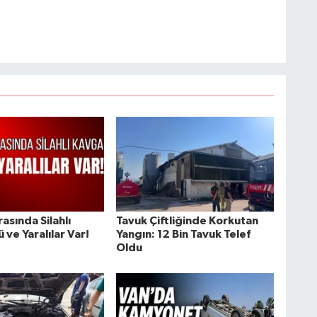
rasında Silahlı
Tavuk Çiftliğinde Korkutan
 ve Yaralılar Var!
Yangın: 12 Bin Tavuk Telef
Oldu