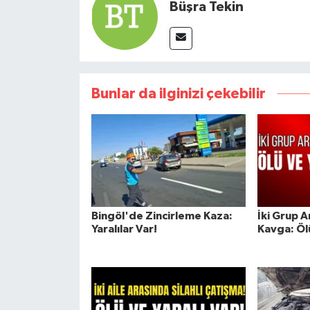
Büşra Tekin
Bunlar da ilginizi çekebilir
Bingöl'de Zincirleme Kaza:
İki Grup A
Yaralılar Var!
Kavga: Ölü