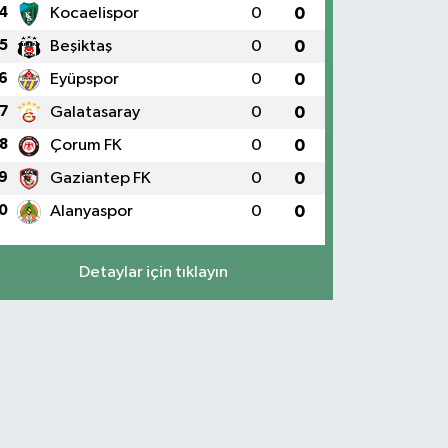
4
Kocaelispor
0
0
5
Beşiktaş
0
0
6
Eyüpspor
0
0
7
Galatasaray
0
0
8
Çorum FK
0
0
9
Gaziantep FK
0
0
0
Alanyaspor
0
0
Detaylar için tıklayın