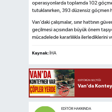
operasyonlarda toplamda 102 göçmen k
tutuklanırken, 393 düzensiz göçmen hakk
Van’daki çalışmalar, sınır hattının güven
geçilmesi açısından büyük önem taşıyor
mücadelede kararlılıkla ilerlediklerini 
Kaynak:
İHA
EDITÖRÜN SEÇTIĞI
Van’da Kontey
EDITÖR HAKKINDA