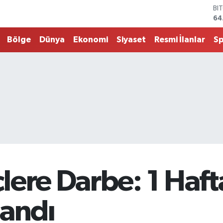
DO
47
EU
55
Bölge
Dünya
Ekonomi
Siyaset
Resmi İlanlar
S
ST
64
G.
65
Bİ
13
BI
64
lere Darbe: 1 Haf
landı