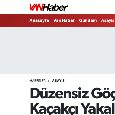
Nöbetçi Eczaneler
Anasayfa
Van Haber
Gündem
Asayiş
Hava Durumu
Trafik Durumu
Puan Durumu ve Fikstür
Tüm Manşetler
HABERLER
ASAYIŞ
Son Dakika Haberleri
Düzensiz Göç
Haber Arşivi
Kaçakçı Yaka