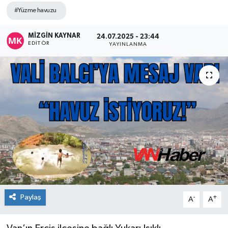
#Yüzme havuzu
MİZGİN KAYNAR
24.07.2025 - 23:44
EDITÖR
YAYINLANMA
Paylaş
-
+
A
A