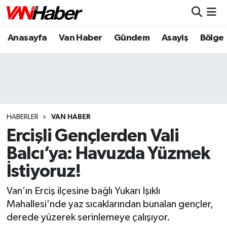
Anasayfa
Van Haber
Gündem
Asayiş
Bölge
Nöbetçi Eczaneler
Hava Durumu
Trafik Durumu
Puan Durumu ve Fikstür
HABERLER
VAN HABER
Ercişli Gençlerden Vali
Tüm Manşetler
Balcı’ya: Havuzda Yüzmek
İstiyoruz!
Son Dakika Haberleri
Van’ın Erciş ilçesine bağlı Yukarı Işıklı
Haber Arşivi
Mahallesi'nde yaz sıcaklarından bunalan gençler,
derede yüzerek serinlemeye çalışıyor.