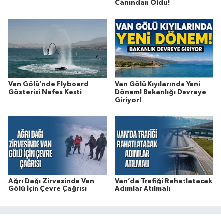
Canından Oldu!
Van Gölü’nde Flyboard
Van Gölü Kıyılarında Yeni
Gösterisi Nefes Kesti
Dönem! Bakanlığı Devreye
Giriyor!
Ağrı Dağı Zirvesinde Van
Van’da Trafiği Rahatlatacak
Gölü İçin Çevre Çağrısı
Adımlar Atılmalı