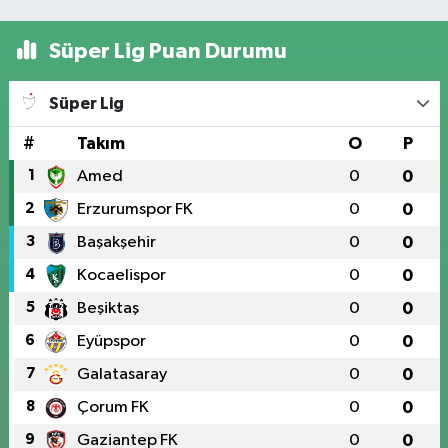
Süper Lig Puan Durumu
Süper Lig
#
Takım
O
P
1
Amed
0
0
2
Erzurumspor FK
0
0
3
Başakşehir
0
0
4
Kocaelispor
0
0
5
Beşiktaş
0
0
6
Eyüpspor
0
0
7
Galatasaray
0
0
8
Çorum FK
0
0
9
Gaziantep FK
0
0