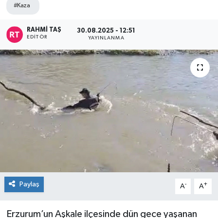
#Kaza
RAHMI TAŞ
30.08.2025 - 12:51
EDITÖR
YAYINLANMA
Paylaş
-
+
A
A
Erzurum’un Aşkale ilçesinde dün gece yaşanan