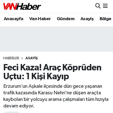
Anasayfa
Van Haber
Gündem
Asayiş
Bölge
Nöbetçi Eczaneler
Hava Durumu
Trafik Durumu
Puan Durumu ve Fikstür
HABERLER
ASAYIŞ
Feci Kaza! Araç Köprüden
Tüm Manşetler
Uçtu: 1 Kişi Kayıp
Son Dakika Haberleri
Erzurum’un Aşkale ilçesinde dün gece yaşanan
trafik kazasında Karasu Nehri’ne düşen araçta
Haber Arşivi
kaybolan bir yolcuyu arama çalışmaları tüm hızıyla
devam ediyor.