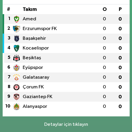
#
Takım
O
P
1
Amed
0
0
2
Erzurumspor FK
0
0
3
Başakşehir
0
0
4
Kocaelispor
0
0
5
Beşiktaş
0
0
6
Eyüpspor
0
0
7
Galatasaray
0
0
8
Çorum FK
0
0
9
Gaziantep FK
0
0
10
Alanyaspor
0
0
Detaylar için tıklayın