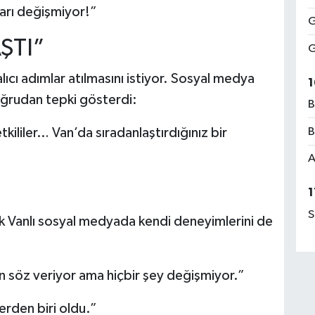
ları değişmiyor!”
G
ŞTI”
G
ıcı adımlar atılmasını istiyor. Sosyal medya
1
doğrudan tepki gösterdi:
B
B
etkililer… Van’da sıradanlaştırdığınız bir
A
1
S
k Vanlı sosyal medyada kendi deneyimlerini de
:
en söz veriyor ama hiçbir şey değişmiyor.”
erden biri oldu.”