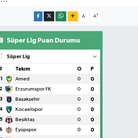
-
+
A
A
Süper Lig Puan Durumu
Süper Lig
#
Takım
O
P
1
Amed
0
0
2
Erzurumspor FK
0
0
3
Başakşehir
0
0
4
Kocaelispor
0
0
5
Beşiktaş
0
0
6
Eyüpspor
0
0