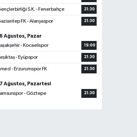
ençlerbirliği S.K. - Fenerbahçe
21:30
aziantep FK - Alanyaspor
21:30
6 Ağustos, Pazar
aşakşehir - Kocaelispor
19:00
eşiktaş - Eyüpspor
21:30
med - Erzurumspor FK
21:30
7 Ağustos, Pazartesi
amsunspor - Göztepe
21:30