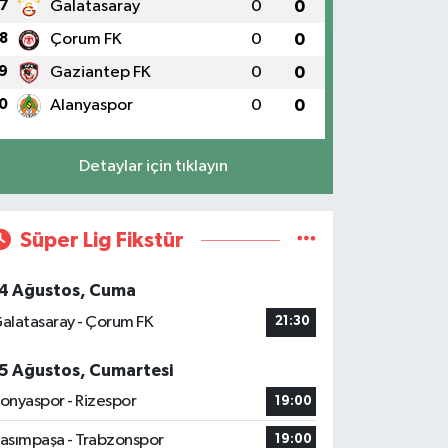
7
Galatasaray
0
0
8
Çorum FK
0
0
9
Gaziantep FK
0
0
0
Alanyaspor
0
0
Detaylar için tıklayın
Süper Lig Fikstür
4 Ağustos, Cuma
alatasaray - Çorum FK
21:30
5 Ağustos, Cumartesi
onyaspor - Rizespor
19:00
asımpaşa - Trabzonspor
19:00