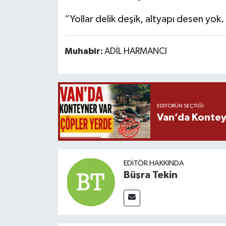
“Yollar delik deşik, altyapı desen yok. 
Muhabir:
ADİL HARMANCI
EDITÖRÜN SEÇTIĞI
Van’da Kontey
EDITÖR HAKKINDA
Büşra Tekin