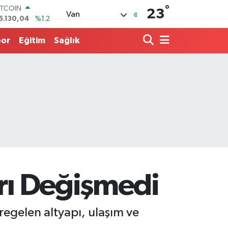
ITCOIN
°
23
Van
5.130,04
%1.2
OLAR
7,7106
%0.17
por
Eğitim
Sağlık
URO
5,1652
%0.27
TERLİN
4,4046
%0.35
.ALTIN
618.49
%2.12
İST100
3.773
%-19
arı Değişmedi
üregelen altyapı, ulaşım ve
rı…