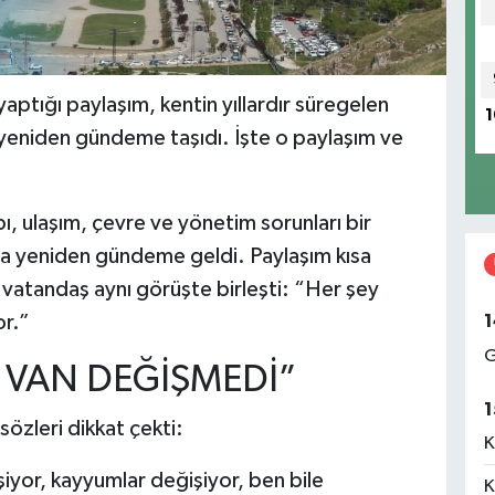
yaptığı paylaşım, kentin yıllardır süregelen
1
ı yeniden gündeme taşıdı. İşte o paylaşım ve
ı, ulaşım, çevre ve yönetim sorunları bir
yla yeniden gündeme geldi. Paylaşım kısa
 vatandaş aynı görüşte birleşti: “Her şey
1
or.”
G
, VAN DEĞİŞMEDİ”
1
 sözleri dikkat çekti:
K
iyor, kayyumlar değişiyor, ben bile
K