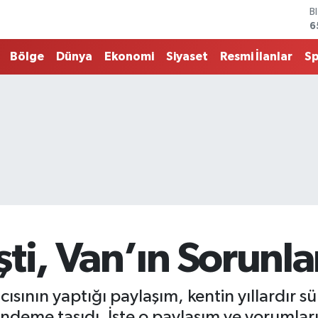
B
6
D
4
Bölge
Dünya
Ekonomi
Siyaset
Resmi İlanlar
S
E
5
S
6
G
6
B
1
ti, Van’ın Sorunl
ısının yaptığı paylaşım, kentin yıllardır s
ndeme taşıdı. İşte o paylaşım ve yorumla