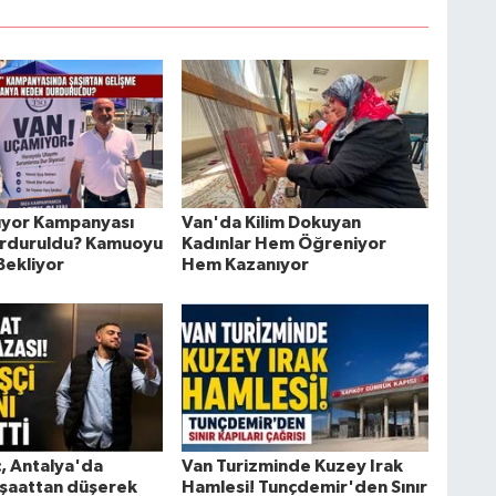
ıyor Kampanyası
Van'da Kilim Dokuyan
rduruldu? Kamuoyu
Kadınlar Hem Öğreniyor
Bekliyor
Hem Kazanıyor
ç, Antalya'da
Van Turizminde Kuzey Irak
inşaattan düşerek
Hamlesi! Tunçdemir'den Sınır