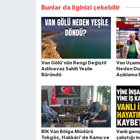
Bunlar da ilginizi çekebilir
Van Gölü'nün Rengi Değişti!
Van Uçam
Adilcevaz Sahili Yeşile
Neden Du
Büründü
Açıklama 
BİK Van Bölge Müdürü
Vanlı gen
Tokgöz, Hakkâri'de Kamu ve
çalıştığı 