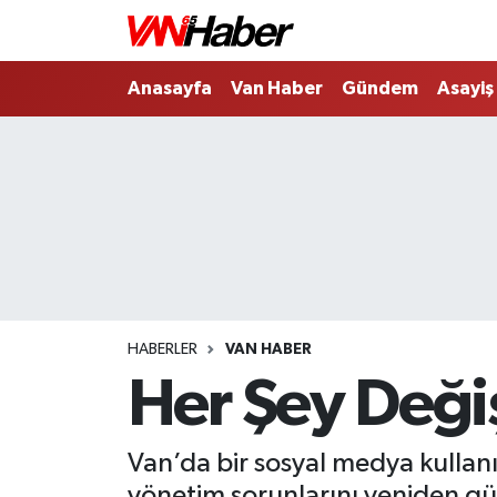
Nöbetçi Eczaneler
Anasayfa
Van Haber
Gündem
Asayiş
Hava Durumu
Trafik Durumu
Puan Durumu ve Fikstür
Tüm Manşetler
HABERLER
VAN HABER
Son Dakika Haberleri
Her Şey Değiş
Haber Arşivi
Van’da bir sosyal medya kullanıc
yönetim sorunlarını yeniden gü