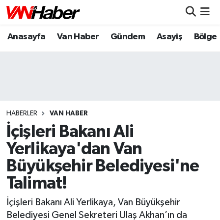
Anasayfa
Van Haber
Gündem
Asayiş
Bölge
Nöbetçi Eczaneler
Hava Durumu
Trafik Durumu
Puan Durumu ve Fikstür
HABERLER
VAN HABER
İçişleri Bakanı Ali
Tüm Manşetler
Yerlikaya'dan Van
Büyükşehir Belediyesi'ne
Son Dakika Haberleri
Talimat!
Haber Arşivi
İçişleri Bakanı Ali Yerlikaya, Van Büyükşehir
Belediyesi Genel Sekreteri Ulaş Akhan’ın da