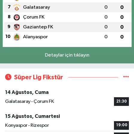
7
Galatasaray
0
0
8
Çorum FK
0
0
9
Gaziantep FK
0
0
10
Alanyaspor
0
0
Detaylar için tıklayın
Süper Lig Fikstür
14 Ağustos, Cuma
Galatasaray - Çorum FK
21:30
15 Ağustos, Cumartesi
Konyaspor - Rizespor
19:00