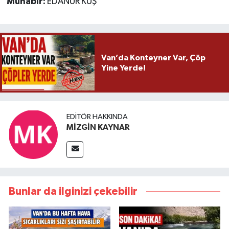
Muhabir:
EDANUR KUŞ
Van’da Konteyner Var, Çöp
Yine Yerde!
EDITÖR HAKKINDA
MİZGİN KAYNAR
Bunlar da ilginizi çekebilir