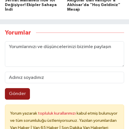
Serhat Mahallesi’nde Yol
Akigolar’dan Vanspor’a
Değişiyor! Ekipler Sahaya
Akhisar’da “Hoş Geldiniz”
İndi
Mesajı
Yorumlar
Gönder
Yorum yazarak
topluluk kurallarımızı
kabul etmiş bulunuyor
ve tüm sorumluluğu üstleniyorsunuz. Yazılan yorumlardan
Van Haber | Van 65 Haber | Son Dakika Van Haberleri