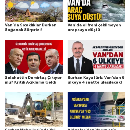
Van’da Sıcaklıklar Derken
Van’da el freni çekilmeyen
Sağanak Sürprizi!
araç suya düştü
Selahattin Demirtaş Çıkıyor
Burhan Kayatürk: Van’dan 6
mu? Kritik Açıklama Geldi
ülkeye 4 saatte ulaşılacak!