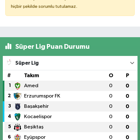
hiçbir şekilde sorumlu tutulamaz.
Süper Lig Puan Durumu
Süper Lig
#
Takım
O
P
1
Amed
0
0
2
Erzurumspor FK
0
0
3
Başakşehir
0
0
4
Kocaelispor
0
0
5
Beşiktaş
0
0
6
Eyüpspor
0
0