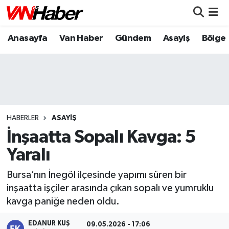
Anasayfa
Van Haber
Gündem
Asayiş
Bölge
Nöbetçi Eczaneler
Hava Durumu
Trafik Durumu
Puan Durumu ve Fikstür
HABERLER
ASAYIŞ
İnşaatta Sopalı Kavga: 5
Tüm Manşetler
Yaralı
Son Dakika Haberleri
Bursa’nın İnegöl ilçesinde yapımı süren bir
inşaatta işçiler arasında çıkan sopalı ve yumruklu
Haber Arşivi
kavga paniğe neden oldu.
EDANUR KUŞ
09.05.2026 - 17:06