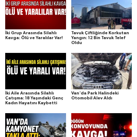
İki Grup Arasında Silahlı
Tavuk Çiftliğinde Korkutan
Kavga: Ölü ve Yaralılar Var!
Yangın: 12 Bin Tavuk Telef
Oldu
İki Aile Arasında Silahlı
Van'da Park Halindeki
Çatışma: 18 Yaşındaki Genç
Otomobil Alev Aldı
Kadın Hayatını Kaybetti