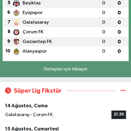
5
Beşiktaş
0
0
6
Eyüpspor
0
0
7
Galatasaray
0
0
8
Çorum FK
0
0
9
Gaziantep FK
0
0
10
Alanyaspor
0
0
Detaylar için tıklayın
Süper Lig Fikstür
14 Ağustos, Cuma
Galatasaray - Çorum FK
21:30
15 Ağustos, Cumartesi