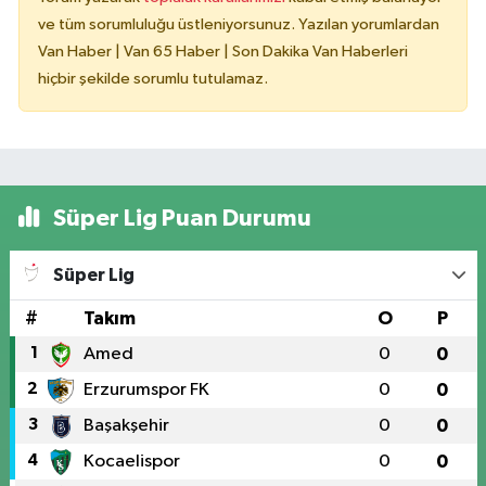
ve tüm sorumluluğu üstleniyorsunuz. Yazılan yorumlardan
Van Haber | Van 65 Haber | Son Dakika Van Haberleri
hiçbir şekilde sorumlu tutulamaz.
Süper Lig Puan Durumu
Süper Lig
#
Takım
O
P
1
Amed
0
0
2
Erzurumspor FK
0
0
3
Başakşehir
0
0
4
Kocaelispor
0
0