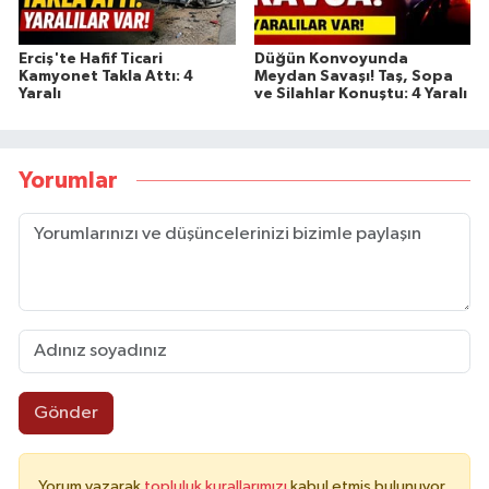
Erciş'te Hafif Ticari
Düğün Konvoyunda
Kamyonet Takla Attı: 4
Meydan Savaşı! Taş, Sopa
Yaralı
ve Silahlar Konuştu: 4 Yaralı
Yorumlar
Gönder
Yorum yazarak
topluluk kurallarımızı
kabul etmiş bulunuyor