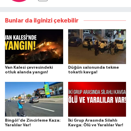
Bunlar da ilginizi çekebilir
Van Kalesi çevresindeki
Düğün salonunda tekme
otluk alanda yangın!
tokatlı kavga!
Bingöl'de Zincirleme Kaza:
İki Grup Arasında Silahlı
Yaralılar Var!
Kavga: Ölü ve Yaralılar Var!