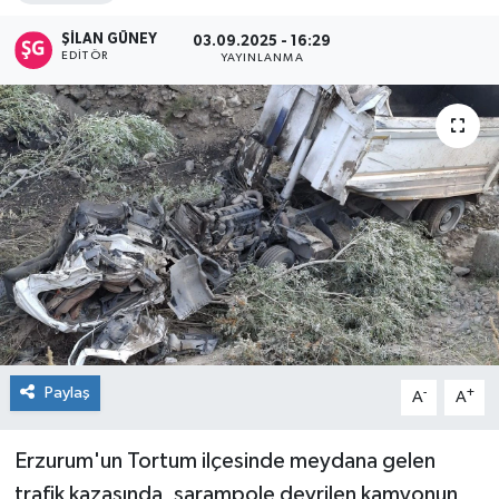
ŞİLAN GÜNEY
03.09.2025 - 16:29
EDITÖR
YAYINLANMA
Paylaş
-
+
A
A
Erzurum'un Tortum ilçesinde meydana gelen
trafik kazasında, şarampole devrilen kamyonun