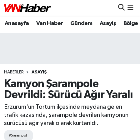
Anasayfa
Van Haber
Gündem
Asayiş
Bölge
Nöbetçi Eczaneler
Hava Durumu
Trafik Durumu
Puan Durumu ve Fikstür
HABERLER
ASAYIŞ
Kamyon Şarampole
Tüm Manşetler
Devrildi: Sürücü Ağır Yaralı
Son Dakika Haberleri
Erzurum'un Tortum ilçesinde meydana gelen
trafik kazasında, şarampole devrilen kamyonun
Haber Arşivi
sürücüsü ağır yaralı olarak kurtarıldı.
#Şarampol