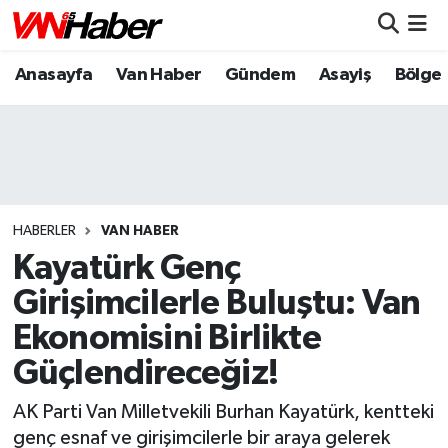
Anasayfa
Van Haber
Gündem
Asayiş
Bölge
Nöbetçi Eczaneler
Hava Durumu
Trafik Durumu
Puan Durumu ve Fikstür
HABERLER
VAN HABER
Kayatürk Genç
Tüm Manşetler
Girişimcilerle Buluştu: Van
Ekonomisini Birlikte
Son Dakika Haberleri
Güçlendireceğiz!
Haber Arşivi
AK Parti Van Milletvekili Burhan Kayatürk, kentteki
genç esnaf ve girişimcilerle bir araya gelerek