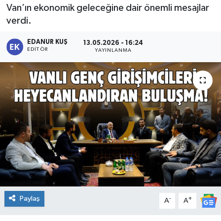
Van’ın ekonomik geleceğine dair önemli mesajlar
verdi.
EDANUR KUŞ
13.05.2026 - 16:24
EDITÖR
YAYINLANMA
Paylaş
-
+
A
A