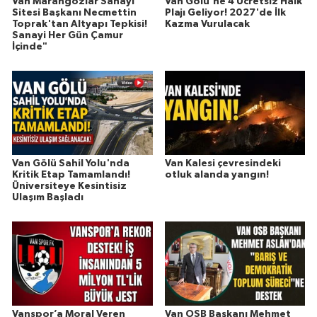
Van Marangozlar Sanayi
Van Gölü'ne 4 Ücretsiz Halk
Sitesi Başkanı Necmettin
Plajı Geliyor! 2027'de İlk
Toprak'tan Altyapı Tepkisi!
Kazma Vurulacak
Sanayi Her Gün Çamur
İçinde"
Van Gölü Sahil Yolu'nda
Van Kalesi çevresindeki
Kritik Etap Tamamlandı!
otluk alanda yangın!
Üniversiteye Kesintisiz
Ulaşım Başladı
Vanspor’a Moral Veren
Van OSB Başkanı Mehmet