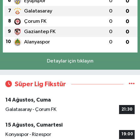
6
Eyüpspor
0
0
7
Galatasaray
0
0
8
Çorum FK
0
0
9
Gaziantep FK
0
0
10
Alanyaspor
0
0
Detaylar için tıklayın
Süper Lig Fikstür
14 Ağustos, Cuma
Galatasaray - Çorum FK
21:30
15 Ağustos, Cumartesi
Konyaspor - Rizespor
19:00