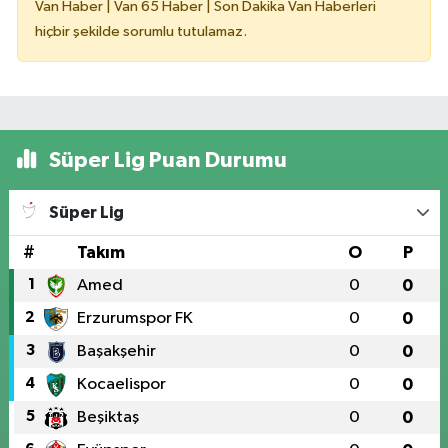
Van Haber | Van 65 Haber | Son Dakika Van Haberleri
hiçbir şekilde sorumlu tutulamaz.
Süper Lig Puan Durumu
Süper Lig
#
Takım
O
P
1
Amed
0
0
2
Erzurumspor FK
0
0
3
Başakşehir
0
0
4
Kocaelispor
0
0
5
Beşiktaş
0
0