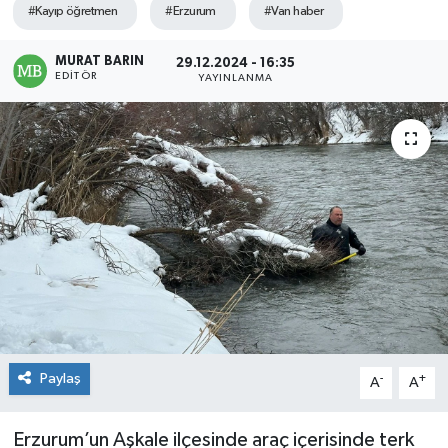
#Kayıp öğretmen
#Erzurum
#Van haber
MURAT BARIN
29.12.2024 - 16:35
EDITÖR
YAYINLANMA
Paylaş
-
+
A
A
Erzurum’un Aşkale ilçesinde araç içerisinde terk