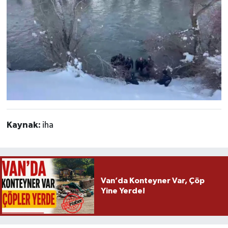
Kaynak:
iha
Van’da Konteyner Var, Çöp
Yine Yerde!