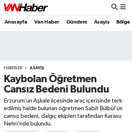
Anasayfa
Van Haber
Gündem
Asayiş
Bölge
Nöbetçi Eczaneler
Hava Durumu
Trafik Durumu
Puan Durumu ve Fikstür
HABERLER
ASAYIŞ
Kaybolan Öğretmen
Tüm Manşetler
Cansız Bedeni Bulundu
Son Dakika Haberleri
Erzurum’un Aşkale ilçesinde araç içerisinde terk
edilmiş halde bulunan öğretmen Sabit Bülbül'ün
Haber Arşivi
cansız bedeni, dalgıç ekipleri tarafından Karasu
Nehri'nde bulundu.