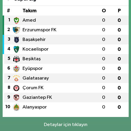
#
Takım
O
P
1
Amed
0
0
2
Erzurumspor FK
0
0
3
Başakşehir
0
0
4
Kocaelispor
0
0
5
Beşiktaş
0
0
6
Eyüpspor
0
0
7
Galatasaray
0
0
8
Çorum FK
0
0
9
Gaziantep FK
0
0
10
Alanyaspor
0
0
Detaylar için tıklayın