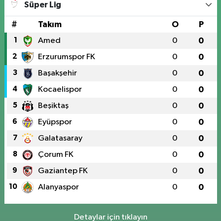
Süper Lig
#
Takım
O
P
1
Amed
0
0
2
Erzurumspor FK
0
0
3
Başakşehir
0
0
4
Kocaelispor
0
0
5
Beşiktaş
0
0
6
Eyüpspor
0
0
7
Galatasaray
0
0
8
Çorum FK
0
0
9
Gaziantep FK
0
0
10
Alanyaspor
0
0
Detaylar için tıklayın