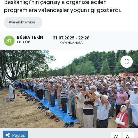
Başkanlığı’nın çağrısıyla organize edilen
programlara vatandaşlar yoğun ilgi gösterdi.
#Kuraklık tehlikesi
BÜŞRA TEKIN
31.07.2025 - 22:28
EDITÖR
YAYINLANMA
Paylaş
-
+
A
A