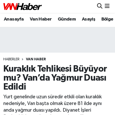
Anasayfa
Van Haber
Gündem
Asayiş
Bölge
Nöbetçi Eczaneler
Hava Durumu
Trafik Durumu
Puan Durumu ve Fikstür
HABERLER
VAN HABER
Kuraklık Tehlikesi Büyüyor
Tüm Manşetler
mu? Van’da Yağmur Duası
Edildi
Son Dakika Haberleri
Yurt genelinde uzun süredir etkili olan kuraklık
Haber Arşivi
nedeniyle, Van başta olmak üzere 81 ilde aynı
anda yağmur duası yapıldı. Diyanet İşleri