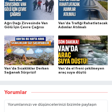
Ağrı Dağı Zirvesinde Van
Van’da Trafiği Rahatlatacak
Gölü İçin Çevre Çağrısı
Adımlar Atılmalı
Van’da Sıcaklıklar Derken
Van’da el freni çekilmeyen
Sağanak Sürprizi!
araç suya düştü
Yorumlar