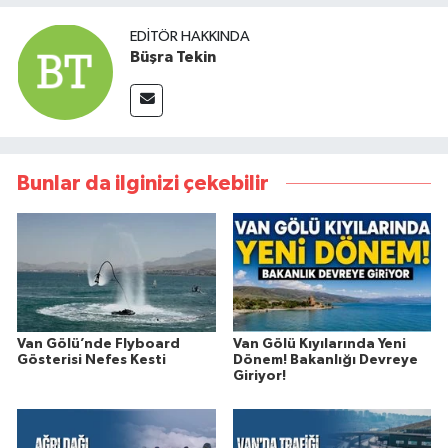
EDITÖR HAKKINDA
Büşra Tekin
Bunlar da ilginizi çekebilir
Van Gölü’nde Flyboard
Van Gölü Kıyılarında Yeni
Gösterisi Nefes Kesti
Dönem! Bakanlığı Devreye
Giriyor!