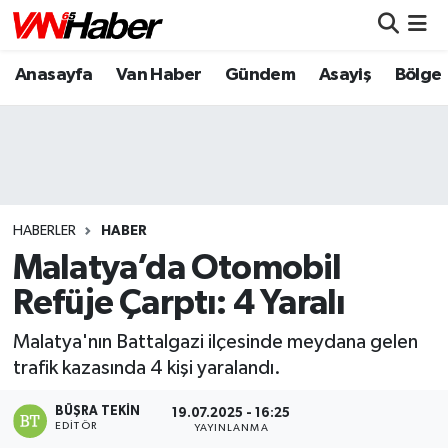
Anasayfa
Van Haber
Gündem
Asayiş
Bölge
Nöbetçi Eczaneler
Hava Durumu
Trafik Durumu
Puan Durumu ve Fikstür
HABERLER
HABER
Malatya’da Otomobil
Tüm Manşetler
Refüje Çarptı: 4 Yaralı
Son Dakika Haberleri
Malatya'nın Battalgazi ilçesinde meydana gelen
trafik kazasında 4 kişi yaralandı.
Haber Arşivi
BÜŞRA TEKIN
19.07.2025 - 16:25
EDITÖR
YAYINLANMA