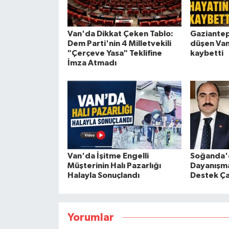
Van'da Dikkat Çeken Tablo:
Gaziantep
Dem Parti'nin 4 Milletvekili
düşen Vanl
"Çerçeve Yasa" Teklifine
kaybetti
İmza Atmadı
Van'da İşitme Engelli
Soğanda'd
Müşterinin Halı Pazarlığı
Dayanışma
Halayla Sonuçlandı
Destek Ça
Yorumlar