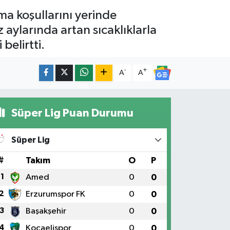
şma koşullarını yerinde
z aylarında artan sıcaklıklarla
belirtti.
-
+
A
A
Süper Lig Puan Durumu
Süper Lig
#
Takım
O
P
1
Amed
0
0
2
Erzurumspor FK
0
0
3
Başakşehir
0
0
4
Kocaelispor
0
0