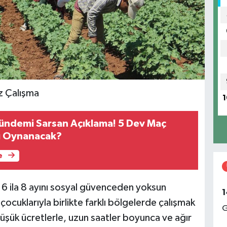
z Çalışma
1
ündemi Sarsan Açıklama! 5 Dev Maç
mı Oynanacak?
e
ık 6 ila 8 ayını sosyal güvenceden yoksun
1
çocuklarıyla birlikte farklı bölgelerde çalışmak
G
 düşük ücretlerle, uzun saatler boyunca ve ağır