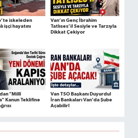
’te iskeleden
Van’ın Genç İbrahim
ı işçi hayatını
Tatlıses’i! Sesiyle ve Tarzıyla
Dikkat Çekiyor
an "Millî
Van TSO Başkanı Duyurdu!
" Kanun Teklifine
İran Bankaları Van’da Şube
ğrısı
Açabilir!