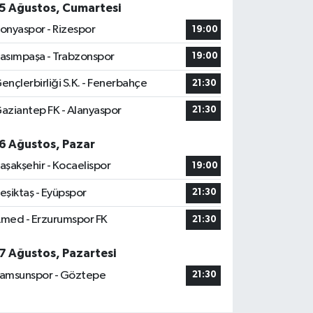
5 Ağustos, Cumartesi
onyaspor - Rizespor
19:00
asımpaşa - Trabzonspor
19:00
ençlerbirliği S.K. - Fenerbahçe
21:30
aziantep FK - Alanyaspor
21:30
6 Ağustos, Pazar
aşakşehir - Kocaelispor
19:00
eşiktaş - Eyüpspor
21:30
med - Erzurumspor FK
21:30
7 Ağustos, Pazartesi
amsunspor - Göztepe
21:30