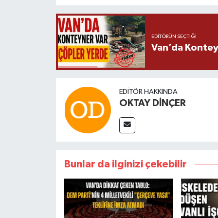
EDITÖRÜN SEÇTIĞI
Van’da Kontey
EDITÖR HAKKINDA
OKTAY DİNÇER
Bunlar da ilginizi çekebilir