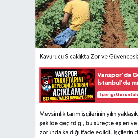
Kavurucu Sıcaklıkta Zor ve Güvencesi
Vanspor'da G
İstanbul'da 
İçeriği Görüntül
Mevsimlik tarım işçilerinin yılın yaklaş
şekilde geçirdiği, bu süreçte eşleri ve 
zorunda kaldığı ifade edildi. İşçilerin