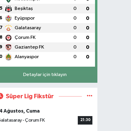
5
Beşiktaş
0
0
6
Eyüpspor
0
0
7
Galatasaray
0
0
8
Çorum FK
0
0
9
Gaziantep FK
0
0
0
Alanyaspor
0
0
Detaylar için tıklayın
Süper Lig Fikstür
4 Ağustos, Cuma
alatasaray - Çorum FK
21:30