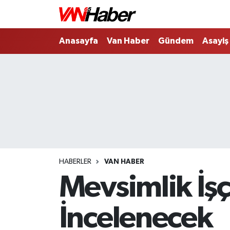
Nöbetçi Eczaneler
Anasayfa
Van Haber
Gündem
Asayiş
Hava Durumu
Trafik Durumu
Puan Durumu ve Fikstür
Tüm Manşetler
HABERLER
VAN HABER
Son Dakika Haberleri
Mevsimlik İşç
Haber Arşivi
İncelenecek