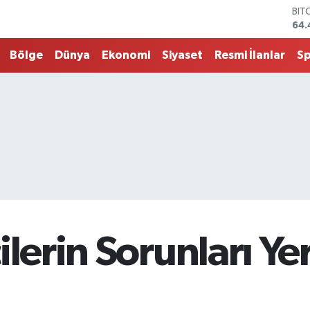
DO
47,
EU
55
Bölge
Dünya
Ekonomi
Siyaset
Resmi İlanlar
S
STE
64,
G.A
651
BİS
13.
BIT
64.
ilerin Sorunları Ye