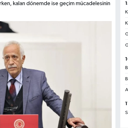
kilirken, kalan dönemde ise geçim mücadelesinin
1
K
K
G
G
1
B
B
A
1
S