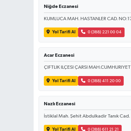
Niğde Eczanesi
KUMLUCA MAH. HASTANLER CAD. NO:1
Yol Tarifi Al
0 (388) 221 00 04
Acar Eczanesi
ÇIFTLIK ILÇESI ÇARSI MAH.CUMHURIYET
Yol Tarifi Al
0 (388) 411 20 00
Nazlı Eczanesi
İstiklal Mah. Şehit Abdulkadir Tanık Cad.
Yol Tarifi Al
0 (388) 611 21 21