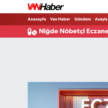
Nöbetçi Eczaneler
Anasayfa
Van Haber
Gündem
Asayiş
Niğde Nöbetçi Eczane
Hava Durumu
Trafik Durumu
Puan Durumu ve Fikstür
Tüm Manşetler
Son Dakika Haberleri
Haber Arşivi