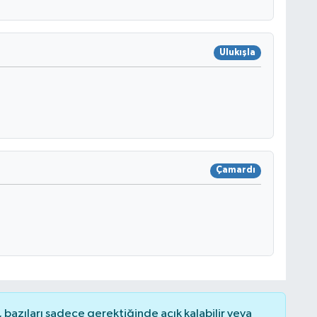
Ulukışla
Çamardı
bazıları sadece gerektiğinde açık kalabilir veya