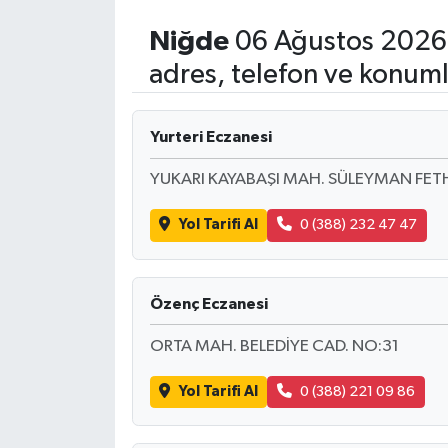
Niğde
06 Ağustos 2026
adres, telefon ve konuml
Yurteri Eczanesi
YUKARI KAYABAŞI MAH. SÜLEYMAN FETH
Yol Tarifi Al
0 (388) 232 47 47
Özenç Eczanesi
ORTA MAH. BELEDİYE CAD. NO:31
Yol Tarifi Al
0 (388) 221 09 86