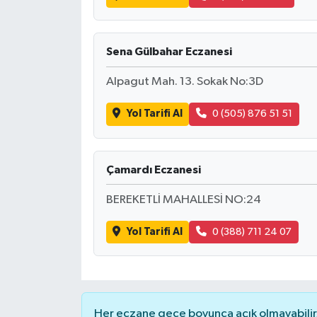
Sena Gülbahar Eczanesi
Alpagut Mah. 13. Sokak No:3D
Yol Tarifi Al
0 (505) 876 51 51
Çamardı Eczanesi
BEREKETLİ MAHALLESİ NO:24
Yol Tarifi Al
0 (388) 711 24 07
Her eczane gece boyunca açık olmayabilir, 