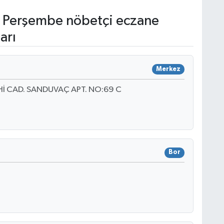
 Perşembe nöbetçi eczane
arı
Merkez
İ CAD. SANDUVAÇ APT. NO:69 C
Bor