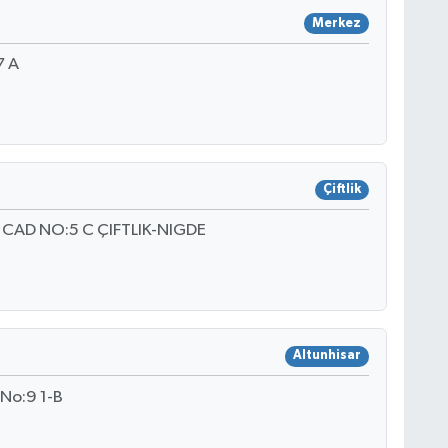
Merkez
7 A
Çiftlik
 CAD NO:5 C ÇIFTLIK-NIGDE
Altunhisar
 No:9 1-B