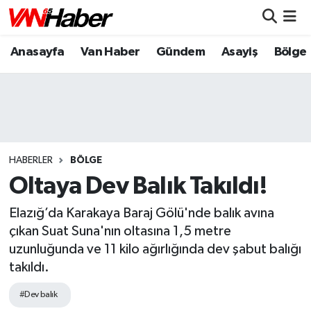
Anasayfa
Van Haber
Gündem
Asayiş
Bölge
Nöbetçi Eczaneler
Hava Durumu
Trafik Durumu
Puan Durumu ve Fikstür
HABERLER
BÖLGE
Oltaya Dev Balık Takıldı!
Tüm Manşetler
Elazığ’da Karakaya Baraj Gölü'nde balık avına
Son Dakika Haberleri
çıkan Suat Suna'nın oltasına 1,5 metre
uzunluğunda ve 11 kilo ağırlığında dev şabut balığı
Haber Arşivi
takıldı.
#Dev balık