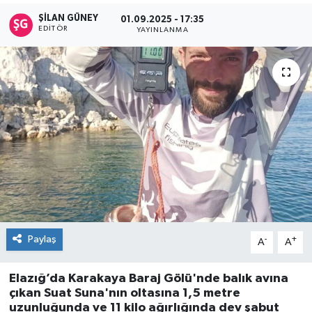
ŞİLAN GÜNEY
01.09.2025 - 17:35
EDITÖR
YAYINLANMA
Paylaş
-
+
A
A
Elazığ’da Karakaya Baraj Gölü'nde balık avına
çıkan Suat Suna'nın oltasına 1,5 metre
uzunluğunda ve 11 kilo ağırlığında dev şabut