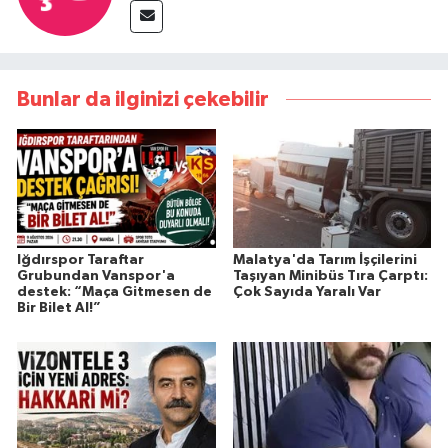
Bunlar da ilginizi çekebilir
Iğdırspor Taraftar
Malatya'da Tarım İşçilerini
Grubundan Vanspor'a
Taşıyan Minibüs Tıra Çarptı:
destek: “Maça Gitmesen de
Çok Sayıda Yaralı Var
Bir Bilet Al!”