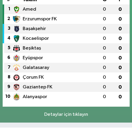
1
Amed
0
0
2
Erzurumspor FK
0
0
3
Başakşehir
0
0
4
Kocaelispor
0
0
5
Beşiktaş
0
0
6
Eyüpspor
0
0
7
Galatasaray
0
0
8
Çorum FK
0
0
9
Gaziantep FK
0
0
10
Alanyaspor
0
0
Detaylar için tıklayın