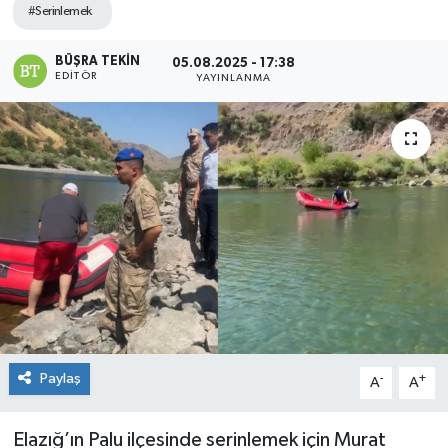
#Serinlemek
BÜŞRA TEKIN
05.08.2025 - 17:38
EDITÖR
YAYINLANMA
Paylaş
-
+
A
A
Elazığ’ın Palu ilçesinde serinlemek için Murat