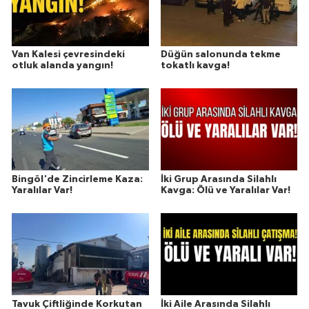
Van Kalesi çevresindeki
Düğün salonunda tekme
otluk alanda yangın!
tokatlı kavga!
Bingöl'de Zincirleme Kaza:
İki Grup Arasında Silahlı
Yaralılar Var!
Kavga: Ölü ve Yaralılar Var!
Tavuk Çiftliğinde Korkutan
İki Aile Arasında Silahlı