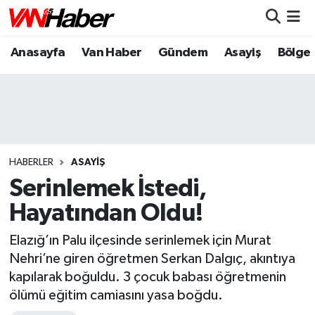
Anasayfa
Van Haber
Gündem
Asayiş
Bölge
Nöbetçi Eczaneler
Hava Durumu
Trafik Durumu
Puan Durumu ve Fikstür
HABERLER
ASAYIŞ
Serinlemek İstedi,
Tüm Manşetler
Hayatından Oldu!
Son Dakika Haberleri
Elazığ’ın Palu ilçesinde serinlemek için Murat
Nehri’ne giren öğretmen Serkan Dalgıç, akıntıya
Haber Arşivi
kapılarak boğuldu. 3 çocuk babası öğretmenin
ölümü eğitim camiasını yasa boğdu.