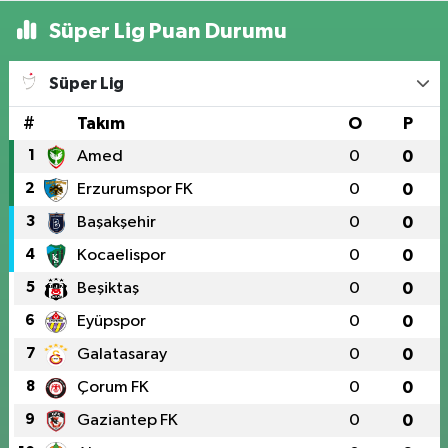
Süper Lig Puan Durumu
Süper Lig
#
Takım
O
P
1
Amed
0
0
2
Erzurumspor FK
0
0
3
Başakşehir
0
0
4
Kocaelispor
0
0
5
Beşiktaş
0
0
6
Eyüpspor
0
0
7
Galatasaray
0
0
8
Çorum FK
0
0
9
Gaziantep FK
0
0