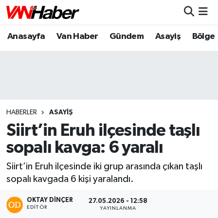
Anasayfa
Van Haber
Gündem
Asayiş
Bölge
Nöbetçi Eczaneler
Hava Durumu
Trafik Durumu
Puan Durumu ve Fikstür
HABERLER
ASAYIŞ
Siirt’in Eruh ilçesinde taşlı
Tüm Manşetler
sopalı kavga: 6 yaralı
Son Dakika Haberleri
Siirt’in Eruh ilçesinde iki grup arasında çıkan taşlı
sopalı kavgada 6 kişi yaralandı.
Haber Arşivi
OKTAY DİNÇER
27.05.2026 - 12:58
EDITÖR
YAYINLANMA