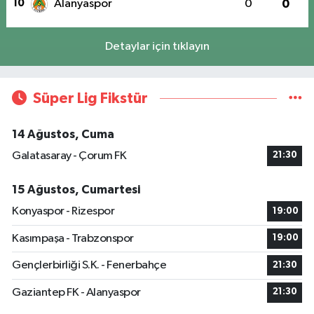
10
Alanyaspor
0
0
Detaylar için tıklayın
Süper Lig Fikstür
14 Ağustos, Cuma
Galatasaray - Çorum FK
21:30
15 Ağustos, Cumartesi
Konyaspor - Rizespor
19:00
Kasımpaşa - Trabzonspor
19:00
Gençlerbirliği S.K. - Fenerbahçe
21:30
Gaziantep FK - Alanyaspor
21:30