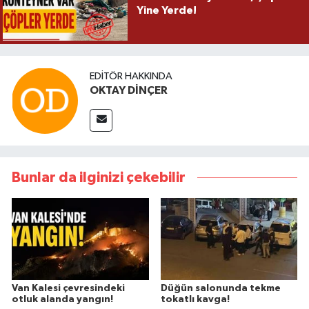
Yine Yerde!
EDITÖR HAKKINDA
OKTAY DİNÇER
Bunlar da ilginizi çekebilir
Van Kalesi çevresindeki
Düğün salonunda tekme
otluk alanda yangın!
tokatlı kavga!