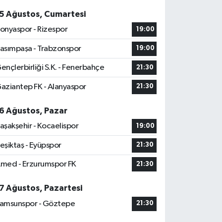
5 Ağustos, Cumartesi
onyaspor - Rizespor
19:00
asımpaşa - Trabzonspor
19:00
ençlerbirliği S.K. - Fenerbahçe
21:30
aziantep FK - Alanyaspor
21:30
6 Ağustos, Pazar
aşakşehir - Kocaelispor
19:00
eşiktaş - Eyüpspor
21:30
med - Erzurumspor FK
21:30
7 Ağustos, Pazartesi
amsunspor - Göztepe
21:30