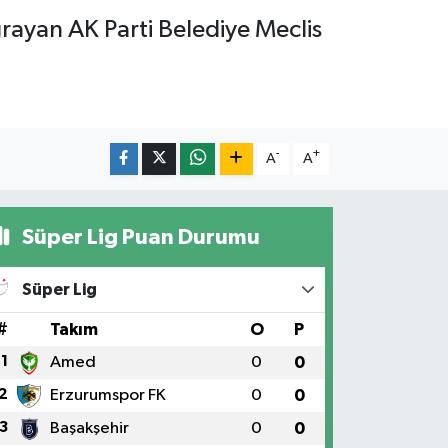
 uğrayan AK Parti Belediye Meclis
-
+
A
A
Süper Lig Puan Durumu
Süper Lig
#
Takım
O
P
1
Amed
0
0
2
Erzurumspor FK
0
0
3
Başakşehir
0
0