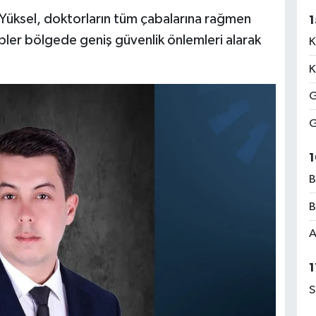
üksel, doktorların tüm çabalarına rağmen
1
ipler bölgede geniş güvenlik önlemleri alarak
K
K
G
G
1
B
B
A
1
S