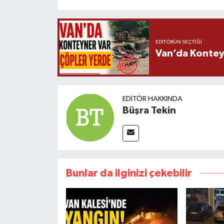
EDITÖRÜN SEÇTIĞI
Van’da Kontey
EDITÖR HAKKINDA
Büşra Tekin
Bunlar da ilginizi çekebilir