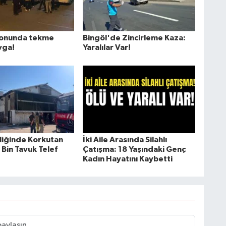
lonunda tekme
Bingöl'de Zincirleme Kaza:
vga!
Yaralılar Var!
tliğinde Korkutan
İki Aile Arasında Silahlı
 Bin Tavuk Telef
Çatışma: 18 Yaşındaki Genç
Kadın Hayatını Kaybetti