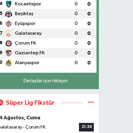
4
Kocaelispor
0
0
5
Beşiktaş
0
0
6
Eyüpspor
0
0
7
Galatasaray
0
0
8
Çorum FK
0
0
9
Gaziantep FK
0
0
0
Alanyaspor
0
0
Detaylar için tıklayın
Süper Lig Fikstür
4 Ağustos, Cuma
alatasaray - Çorum FK
21:30