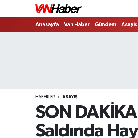
Nöbetçi Eczaneler
Anasayfa
Van Haber
Gündem
Asayiş
Hava Durumu
Trafik Durumu
Puan Durumu ve Fikstür
Tüm Manşetler
HABERLER
ASAYIŞ
Son Dakika Haberleri
SON DAKİKA: A
Haber Arşivi
Saldırıda Hay