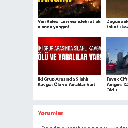
Van Kalesi çevresindeki otluk
Düğün sa
alanda yangın!
tokatlı ka
İki Grup Arasında Silahlı
Tavuk Çif
Kavga: Ölü ve Yaralılar Var!
Yangın: 12
Oldu
Yorumlar