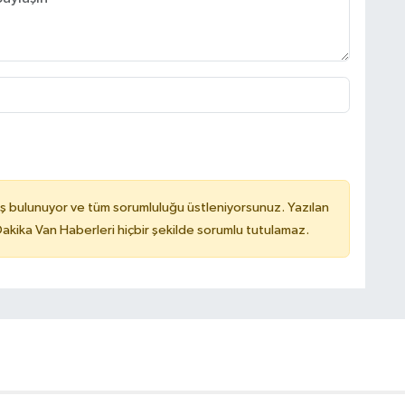
ş bulunuyor ve tüm sorumluluğu üstleniyorsunuz. Yazılan
kika Van Haberleri hiçbir şekilde sorumlu tutulamaz.