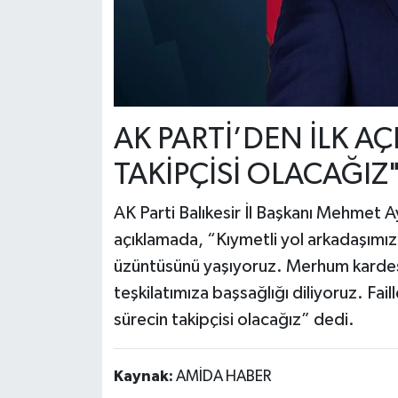
AK PARTİ’DEN İLK A
TAKİPÇİSİ OLACAĞIZ
AK Parti Balıkesir İl Başkanı Mehmet
açıklamada, “Kıymetli yol arkadaşımı
üzüntüsünü yaşıyoruz. Merhum kardeşi
teşkilatımıza başsağlığı diliyoruz. Fai
sürecin takipçisi olacağız” dedi.
Kaynak:
AMİDA HABER