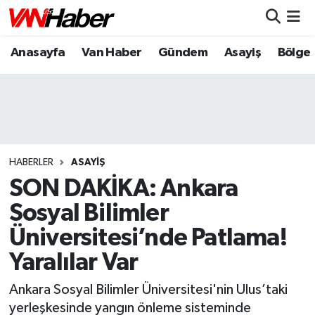
Anasayfa
Van Haber
Gündem
Asayiş
Bölge
Nöbetçi Eczaneler
Hava Durumu
Trafik Durumu
Puan Durumu ve Fikstür
HABERLER
ASAYIŞ
SON DAKİKA: Ankara
Tüm Manşetler
Sosyal Bilimler
Üniversitesi’nde Patlama!
Son Dakika Haberleri
Yaralılar Var
Haber Arşivi
Ankara Sosyal Bilimler Üniversitesi'nin Ulus’taki
yerleşkesinde yangın önleme sisteminde