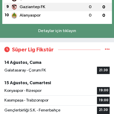
9
Gaziantep FK
0
0
10
Alanyaspor
0
0
Detaylar için tıklayın
Süper Lig Fikstür
14 Ağustos, Cuma
Galatasaray - Çorum FK
21:30
15 Ağustos, Cumartesi
Konyaspor - Rizespor
19:00
Kasımpaşa - Trabzonspor
19:00
Gençlerbirliği S.K. - Fenerbahçe
21:30