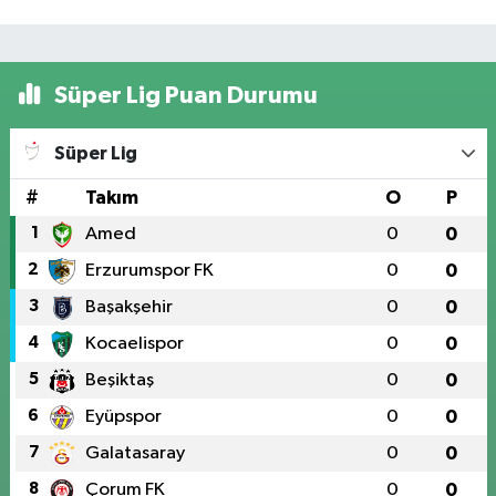
Süper Lig Puan Durumu
Süper Lig
#
Takım
O
P
1
Amed
0
0
2
Erzurumspor FK
0
0
3
Başakşehir
0
0
4
Kocaelispor
0
0
5
Beşiktaş
0
0
6
Eyüpspor
0
0
7
Galatasaray
0
0
8
Çorum FK
0
0