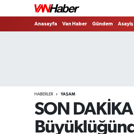
Nöbetçi Eczaneler
Anasayfa
Van Haber
Gündem
Asayiş
Hava Durumu
Trafik Durumu
Puan Durumu ve Fikstür
Tüm Manşetler
HABERLER
YAŞAM
Son Dakika Haberleri
SON DAKİKA: 
Haber Arşivi
Büyüklüğün