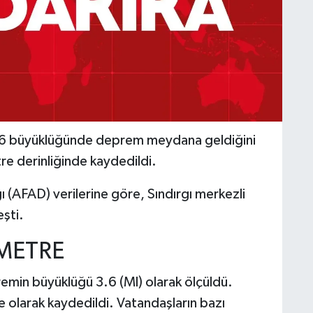
e 3.6 büyüklüğünde deprem meydana geldiğini
re derinliğinde kaydedildi.
 (AFAD) verilerine göre, Sındırgı merkezli
şti.
OMETRE
remin büyüklüğü 3.6 (Ml) olarak ölçüldü.
e olarak kaydedildi. Vatandaşların bazı