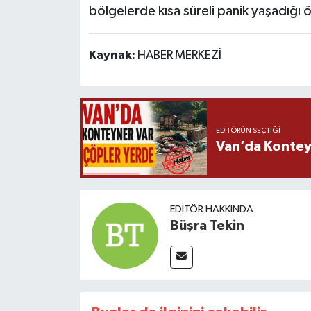
bölgelerde kısa süreli panik yaşadığı ö
Kaynak:
HABER MERKEZİ
EDITÖRÜN SEÇTIĞI
Van’da Kontey
EDITÖR HAKKINDA
Büşra Tekin