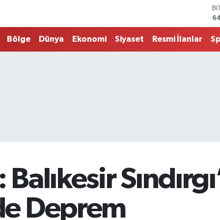
B
6
D
4
Bölge
Dünya
Ekonomi
Siyaset
Resmi İlanlar
S
E
5
ST
64
G.
6
Bİ
13
Balıkesir Sındırgı
de Deprem