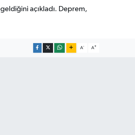
geldiğini açıkladı. Deprem,
-
+
A
A