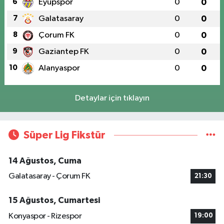
6
Eyüpspor
0
0
7
Galatasaray
0
0
8
Çorum FK
0
0
9
Gaziantep FK
0
0
10
Alanyaspor
0
0
Detaylar için tıklayın
Süper Lig Fikstür
14 Ağustos, Cuma
Galatasaray - Çorum FK
21:30
15 Ağustos, Cumartesi
Konyaspor - Rizespor
19:00