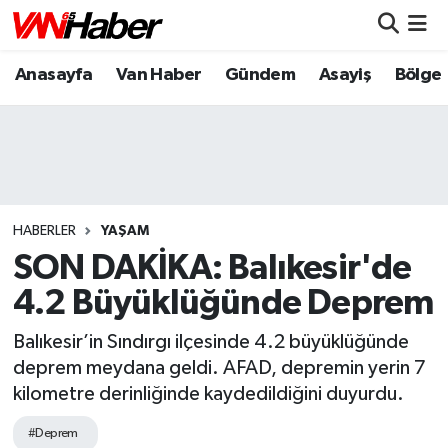
Anasayfa
Van Haber
Gündem
Asayiş
Bölge
Nöbetçi Eczaneler
Hava Durumu
Trafik Durumu
Puan Durumu ve Fikstür
HABERLER
YAŞAM
SON DAKİKA: Balıkesir'de
Tüm Manşetler
4.2 Büyüklüğünde Deprem
Son Dakika Haberleri
Balıkesir’in Sındırgı ilçesinde 4.2 büyüklüğünde
deprem meydana geldi. AFAD, depremin yerin 7
Haber Arşivi
kilometre derinliğinde kaydedildiğini duyurdu.
#Deprem