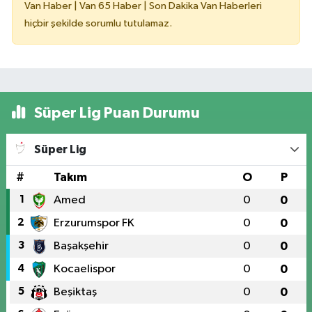
Van Haber | Van 65 Haber | Son Dakika Van Haberleri
hiçbir şekilde sorumlu tutulamaz.
Süper Lig Puan Durumu
Süper Lig
#
Takım
O
P
1
Amed
0
0
2
Erzurumspor FK
0
0
3
Başakşehir
0
0
4
Kocaelispor
0
0
5
Beşiktaş
0
0