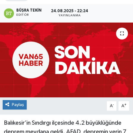
BÜŞRA TEKIN
24.08.2025 - 22:24
EDITÖR
YAYINLANMA
Paylaş
-
+
A
A
Balıkesir’in Sındırgı ilçesinde 4.2 büyüklüğünde
deprem meydana geldi. AFAD, depremin yerin 7