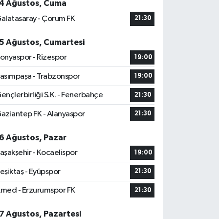
4 Ağustos, Cuma
alatasaray - Çorum FK
21:30
5 Ağustos, Cumartesi
onyaspor - Rizespor
19:00
asımpaşa - Trabzonspor
19:00
ençlerbirliği S.K. - Fenerbahçe
21:30
aziantep FK - Alanyaspor
21:30
6 Ağustos, Pazar
aşakşehir - Kocaelispor
19:00
eşiktaş - Eyüpspor
21:30
med - Erzurumspor FK
21:30
7 Ağustos, Pazartesi