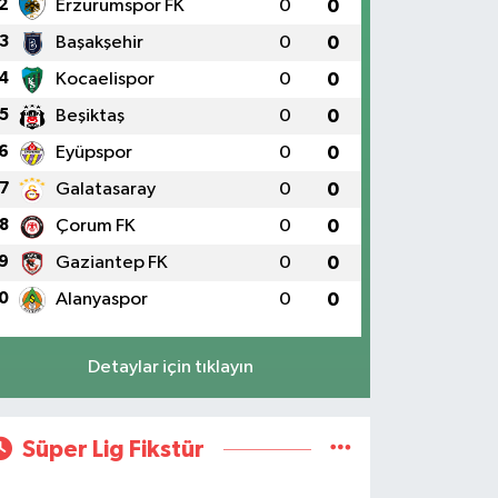
2
Erzurumspor FK
0
0
3
Başakşehir
0
0
4
Kocaelispor
0
0
5
Beşiktaş
0
0
6
Eyüpspor
0
0
7
Galatasaray
0
0
8
Çorum FK
0
0
9
Gaziantep FK
0
0
0
Alanyaspor
0
0
Detaylar için tıklayın
Süper Lig Fikstür