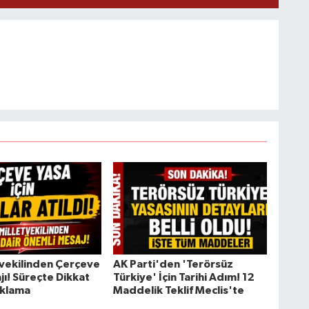
tvekilinden Çerçeve
AK Parti'den 'Terörsüz
jı! Süreçte Dikkat
Türkiye' İçin Tarihi Adım! 12
ıklama
Maddelik Teklif Meclis'te