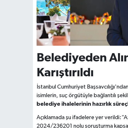
Belediyeden Alın
Karıştırıldı
İstanbul Cumhuriyet Başsavcılığı'ndan
isimlerin, suç örgütüyle bağlantılı şek
belediye ihalelerinin hazırlık süre
Açıklamada şu ifadelere yer verildi:“A
2024/236201 nolu soruşturma kapsam