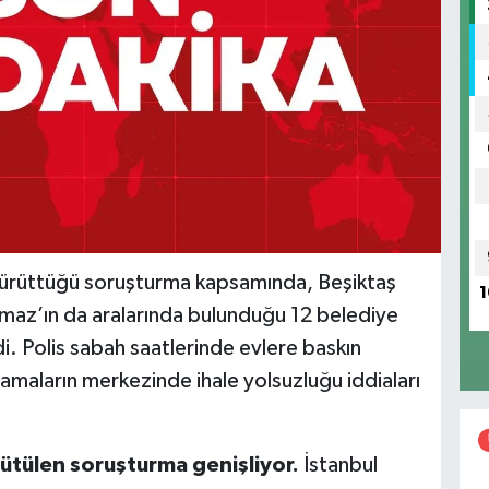
 yürüttüğü soruşturma kapsamında, Beşiktaş
1
ılmaz’ın da aralarında bulunduğu 12 belediye
di. Polis sabah saatlerinde evlere baskın
çlamaların merkezinde ihale yolsuzluğu iddiaları
rütülen soruşturma genişliyor.
İstanbul