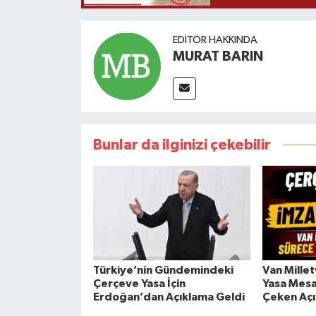
EDITÖR HAKKINDA
MURAT BARIN
Bunlar da ilginizi çekebilir
Türkiye’nin Gündemindeki
Van Mille
Çerçeve Yasa İçin
Yasa Mesa
Erdoğan’dan Açıklama Geldi
Çeken Aç