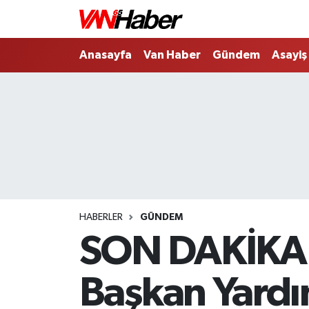
Nöbetçi Eczaneler
Anasayfa
Van Haber
Gündem
Asayiş
Hava Durumu
Trafik Durumu
Puan Durumu ve Fikstür
Tüm Manşetler
HABERLER
GÜNDEM
Son Dakika Haberleri
SON DAKİKA: 
Haber Arşivi
Başkan Yardım