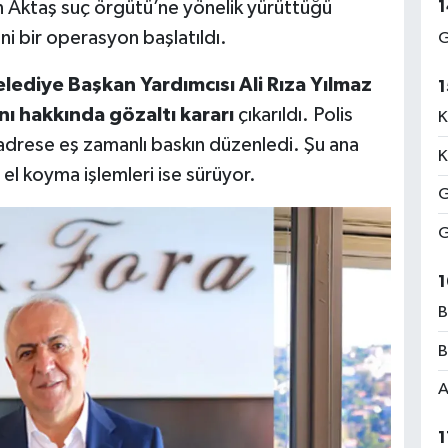
1
an Aktaş suç örgütü’ne yönelik yürüttüğü
i bir operasyon başlatıldı.
G
lediye Başkan Yardımcısı Ali Rıza Yılmaz
1
nı hakkında gözaltı kararı
çıkarıldı. Polis
K
 adrese eş zamanlı baskın düzenledi. Şu ana
K
 el koyma işlemleri ise sürüyor.
G
G
1
B
B
A
1