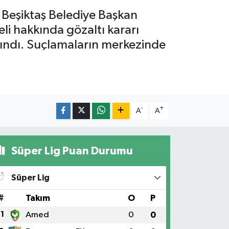
 Beşiktaş Belediye Başkan
li hakkında gözaltı kararı
 alındı. Suçlamaların merkezinde
-
+
A
A
Süper Lig Puan Durumu
Süper Lig
#
Takım
O
P
1
Amed
0
0