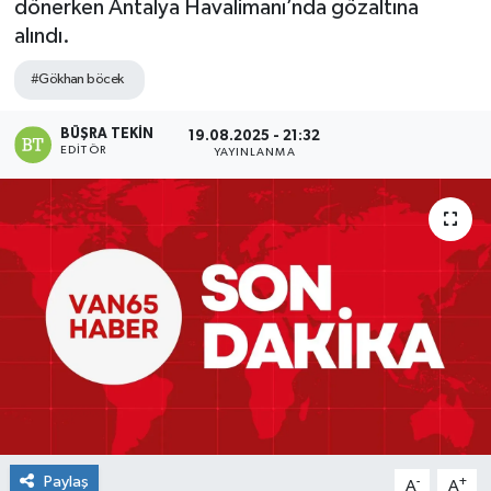
dönerken Antalya Havalimanı’nda gözaltına
alındı.
#Gökhan böcek
BÜŞRA TEKIN
19.08.2025 - 21:32
EDITÖR
YAYINLANMA
Paylaş
-
+
A
A