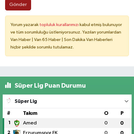
Gönder
Yorum yazarak
topluluk kurallarımızı
kabul etmiş bulunuyor
ve tüm sorumluluğu üstleniyorsunuz. Yazılan yorumlardan
Van Haber | Van 65 Haber | Son Dakika Van Haberleri
hiçbir şekilde sorumlu tutulamaz.
Süper Lig Puan Durumu
Süper Lig
#
Takım
O
P
1
Amed
0
0
2
Erzurumspor FK
0
0