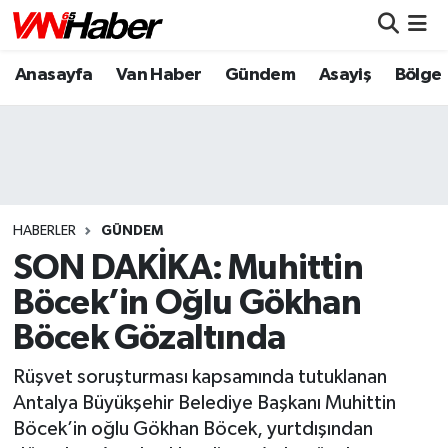
Anasayfa
Van Haber
Gündem
Asayiş
Bölge
Nöbetçi Eczaneler
Hava Durumu
Trafik Durumu
Puan Durumu ve Fikstür
HABERLER
GÜNDEM
SON DAKİKA: Muhittin
Tüm Manşetler
Böcek’in Oğlu Gökhan
Böcek Gözaltında
Son Dakika Haberleri
Rüşvet soruşturması kapsamında tutuklanan
Haber Arşivi
Antalya Büyükşehir Belediye Başkanı Muhittin
Böcek’in oğlu Gökhan Böcek, yurtdışından