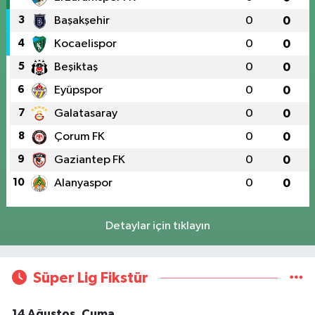
3
Başakşehir
0
0
4
Kocaelispor
0
0
5
Beşiktaş
0
0
6
Eyüpspor
0
0
7
Galatasaray
0
0
8
Çorum FK
0
0
9
Gaziantep FK
0
0
10
Alanyaspor
0
0
Detaylar için tıklayın
Süper Lig Fikstür
14 Ağustos, Cuma