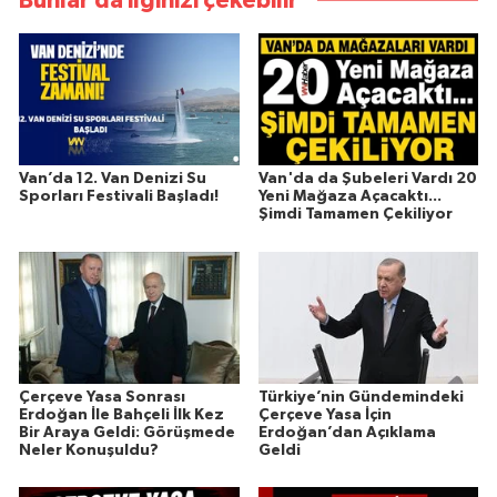
Bunlar da ilginizi çekebilir
Van’da 12. Van Denizi Su
Van'da da Şubeleri Vardı 20
Sporları Festivali Başladı!
Yeni Mağaza Açacaktı...
Şimdi Tamamen Çekiliyor
Çerçeve Yasa Sonrası
Türkiye’nin Gündemindeki
Erdoğan İle Bahçeli İlk Kez
Çerçeve Yasa İçin
Bir Araya Geldi: Görüşmede
Erdoğan’dan Açıklama
Neler Konuşuldu?
Geldi