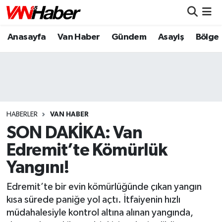
Anasayfa
Van Haber
Gündem
Asayiş
Bölge
Nöbetçi Eczaneler
Hava Durumu
Trafik Durumu
Puan Durumu ve Fikstür
HABERLER
VAN HABER
SON DAKİKA: Van
Tüm Manşetler
Edremit’te Kömürlük
Yangını!
Son Dakika Haberleri
Edremit’te bir evin kömürlüğünde çıkan yangın
Haber Arşivi
kısa sürede paniğe yol açtı. İtfaiyenin hızlı
müdahalesiyle kontrol altına alınan yangında,