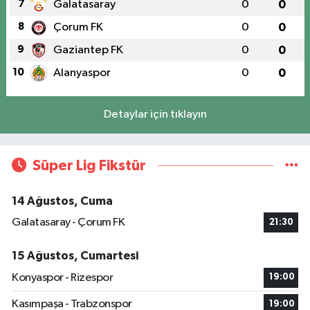
7
Galatasaray
0
0
8
Çorum FK
0
0
9
Gaziantep FK
0
0
10
Alanyaspor
0
0
Detaylar için tıklayın
Süper Lig Fikstür
14 Ağustos, Cuma
Galatasaray - Çorum FK
21:30
15 Ağustos, Cumartesi
Konyaspor - Rizespor
19:00
Kasımpaşa - Trabzonspor
19:00