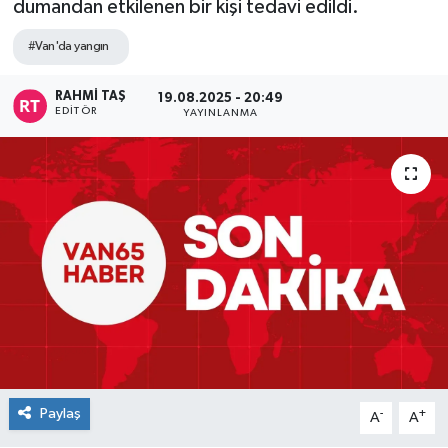
dumandan etkilenen bir kişi tedavi edildi.
#Van'da yangın
RAHMI TAŞ
19.08.2025 - 20:49
EDITÖR
YAYINLANMA
Paylaş
-
+
A
A