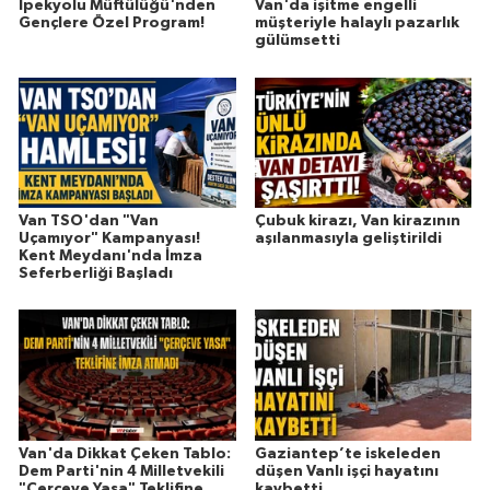
İpekyolu Müftülüğü'nden
Van'da işitme engelli
Gençlere Özel Program!
müşteriyle halaylı pazarlık
gülümsetti
Van TSO'dan "Van
Çubuk kirazı, Van kirazının
Uçamıyor" Kampanyası!
aşılanmasıyla geliştirildi
Kent Meydanı'nda İmza
Seferberliği Başladı
Van'da Dikkat Çeken Tablo:
Gaziantep’te iskeleden
Dem Parti'nin 4 Milletvekili
düşen Vanlı işçi hayatını
"Çerçeve Yasa" Teklifine
kaybetti