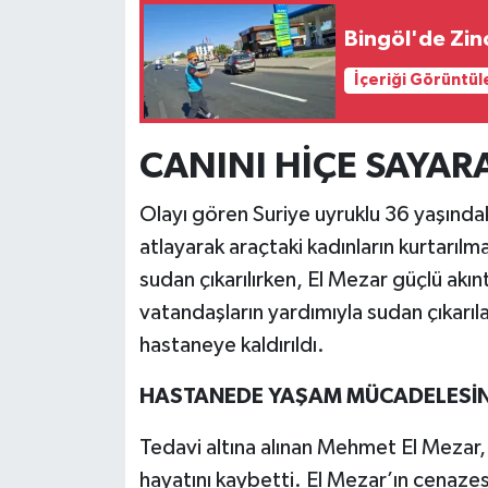
Bingöl'de Zinc
İçeriği Görüntül
CANINI HİÇE SAYAR
Olayı gören Suriye uyruklu 36 yaşınd
atlayarak araçtaki kadınların kurtarılm
sudan çıkarılırken, El Mezar güçlü akın
vatandaşların yardımıyla sudan çıkarıl
hastaneye kaldırıldı.
HASTANEDE YAŞAM MÜCADELESİNİ
Tedavi altına alınan Mehmet El Mezar
hayatını kaybetti. El Mezar’ın cenazesi,