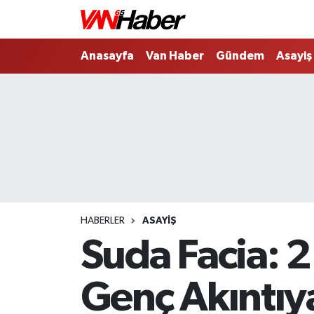
Nöbetçi Eczaneler
Anasayfa
Van Haber
Gündem
Asayiş
Hava Durumu
Trafik Durumu
Puan Durumu ve Fikstür
Tüm Manşetler
HABERLER
ASAYIŞ
Son Dakika Haberleri
Suda Facia: 2
Haber Arşivi
Genç Akıntıya