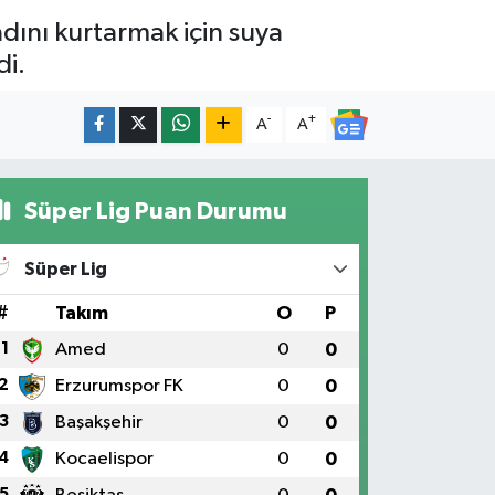
dını kurtarmak için suya
di.
-
+
A
A
Süper Lig Puan Durumu
Süper Lig
#
Takım
O
P
1
Amed
0
0
2
Erzurumspor FK
0
0
3
Başakşehir
0
0
4
Kocaelispor
0
0
5