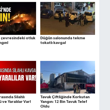
 çevresindeki otluk
Düğün salonunda tekme
ngın!
tokatlı kavga!
rasında Silahlı
Tavuk Çiftliğinde Korkutan
 ve Yaralılar Var!
Yangın: 12 Bin Tavuk Telef
Oldu