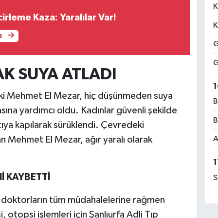
K
irleme Kaza: Yaralılar Var!
K
e
G
G
AK SUYA ATLADI
1
aki Mehmet El Mezar, hiç düşünmeden suya
B
asına yardımcı oldu. Kadınlar güvenli şekilde
B
tıya kapılarak sürüklendi. Çevredeki
an Mehmet El Mezar, ağır yaralı olarak
A
1
 KAYBETTİ
S
, doktorların tüm müdahalelerine rağmen
 otopsi işlemleri için Şanlıurfa Adli Tıp