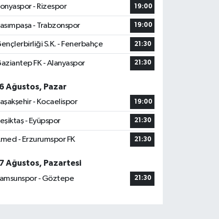
onyaspor - Rizespor
19:00
asımpaşa - Trabzonspor
19:00
ençlerbirliği S.K. - Fenerbahçe
21:30
aziantep FK - Alanyaspor
21:30
6 Ağustos, Pazar
aşakşehir - Kocaelispor
19:00
eşiktaş - Eyüpspor
21:30
med - Erzurumspor FK
21:30
7 Ağustos, Pazartesi
amsunspor - Göztepe
21:30