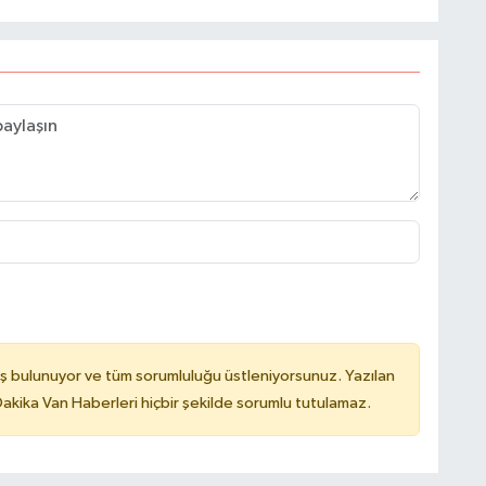
ş bulunuyor ve tüm sorumluluğu üstleniyorsunuz. Yazılan
kika Van Haberleri hiçbir şekilde sorumlu tutulamaz.