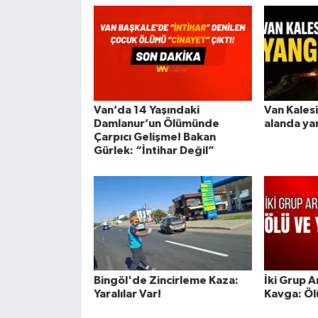
Van’da 14 Yaşındaki
Van Kalesi
Damlanur’un Ölümünde
alanda ya
Çarpıcı Gelişme! Bakan
Gürlek: “İntihar Değil”
Bingöl'de Zincirleme Kaza:
İki Grup A
Yaralılar Var!
Kavga: Ölü