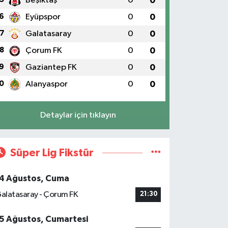
Beşiktaş
0
0
6
Eyüpspor
0
0
7
Galatasaray
0
0
8
Çorum FK
0
0
9
Gaziantep FK
0
0
0
Alanyaspor
0
0
Detaylar için tıklayın
Süper Lig Fikstür
4 Ağustos, Cuma
alatasaray - Çorum FK
21:30
5 Ağustos, Cumartesi