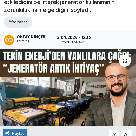
etkilediğini belirterek jeneratör kullanımının
zorunluluk haline geldiğini söyledi.
#Van haber
OKTAY DİNÇER
13.04.2026 - 12:15
EDITÖR
YAYINLANMA
Paylaş
-
+
A
A