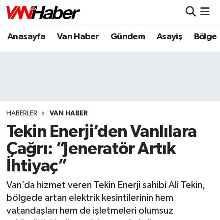
Anasayfa
Van Haber
Gündem
Asayiş
Bölge
Nöbetçi Eczaneler
Hava Durumu
Trafik Durumu
Puan Durumu ve Fikstür
HABERLER
VAN HABER
Tekin Enerji’den Vanlılara
Tüm Manşetler
Çağrı: “Jeneratör Artık
İhtiyaç”
Son Dakika Haberleri
Van’da hizmet veren Tekin Enerji sahibi Ali Tekin,
Haber Arşivi
bölgede artan elektrik kesintilerinin hem
vatandaşları hem de işletmeleri olumsuz