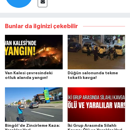
Bunlar da ilginizi çekebilir
Van Kalesi çevresindeki
Düğün salonunda tekme
otluk alanda yangın!
tokatlı kavga!
Bingöl'de Zincirleme Kaza:
İki Grup Arasında Silahlı