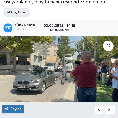
kişi yaralandı, olay facianın eşiğinde son buldu.
#Elazığ kaza
KÜBRA KAYA
02.09.2025 - 14:15
EDITÖR
YAYINLANMA
Paylaş
-
+
A
A