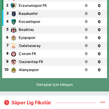
2
Erzurumspor FK
0
0
3
Başakşehir
0
0
4
Kocaelispor
0
0
5
Beşiktaş
0
0
6
Eyüpspor
0
0
7
Galatasaray
0
0
8
Çorum FK
0
0
9
Gaziantep FK
0
0
10
Alanyaspor
0
0
Detaylar için tıklayın
Süper Lig Fikstür