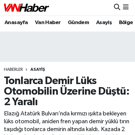
Anasayfa
Van Haber
Gündem
Asayiş
Bölge
Nöbetçi Eczaneler
Hava Durumu
Trafik Durumu
Puan Durumu ve Fikstür
HABERLER
ASAYIŞ
Tonlarca Demir Lüks
Tüm Manşetler
Otomobilin Üzerine Düştü:
2 Yaralı
Son Dakika Haberleri
Elazığ Atatürk Bulvarı’nda kırmızı ışıkta bekleyen
Haber Arşivi
lüks otomobil, aniden fren yapan demir yüklü tırın
taşıdığı tonlarca demirin altında kaldı. Kazada 2