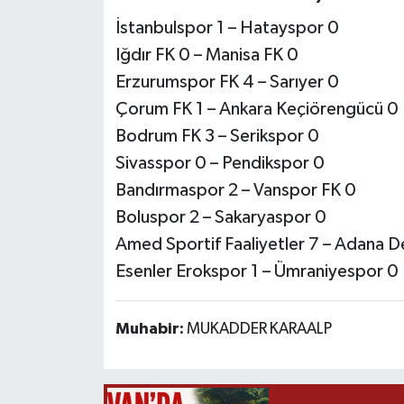
İstanbulspor 1 – Hatayspor 0
Iğdır FK 0 – Manisa FK 0
Erzurumspor FK 4 – Sarıyer 0
Çorum FK 1 – Ankara Keçiörengücü 0
Bodrum FK 3 – Serikspor 0
Sivasspor 0 – Pendikspor 0
Bandırmaspor 2 – Vanspor FK 0
Boluspor 2 – Sakaryaspor 0
Amed Sportif Faaliyetler 7 – Adana 
Esenler Erokspor 1 – Ümraniyespor 0
Muhabir:
MUKADDER KARAALP