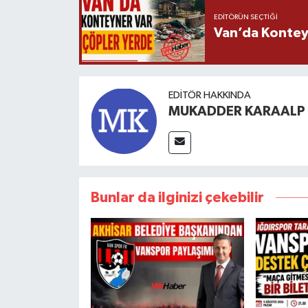
EDITÖRÜN SEÇTIĞI
Van’da Kontey
EDITÖR HAKKINDA
MUKADDER KARAALP
Bunlar da ilginizi çekebilir