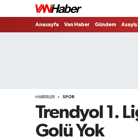
Nöbetçi Eczaneler
Anasayfa
Van Haber
Gündem
Asayiş
Hava Durumu
Trafik Durumu
Puan Durumu ve Fikstür
Tüm Manşetler
HABERLER
SPOR
Son Dakika Haberleri
Trendyol 1. 
Haber Arşivi
Golü Yok