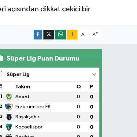
i açısından dikkat çekici bir
-
+
A
A
Süper Lig Puan Durumu
Süper Lig
#
Takım
O
P
1
Amed
0
0
2
Erzurumspor FK
0
0
3
Başakşehir
0
0
4
Kocaelispor
0
0
5