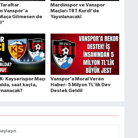
 Taraftar
Mardinspor ve Vanspor
n Vanspor'a
Maçları TRT Kurdî’de
“Maça Gitmesen de
Yayınlanacak!
l!”
K- Kayserispor Maçı
Vanspor’a Moral Veren
lda, saat kaçta,
Haber: 5 Milyon TL’lik Dev
ynanacak?
Destek Geldi!