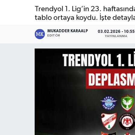
Trendyol 1. Lig’in 23. haftasın
tablo ortaya koydu. İşte detayla
MUKADDER KARAALP
03.02.2026 - 10:55
EDITÖR
YAYINLANMA