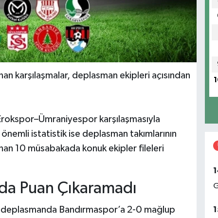
nan karşılaşmalar, deplasman ekipleri açısından
1
 Erokspor–Ümraniyespor karşılaşmasıyla
emli istatistik ise deplasman takımlarının
an 10 müsabakada konuk ekipler fileleri
1
da Puan Çıkaramadı
G
, deplasmanda Bandırmaspor’a 2-0 mağlup
1