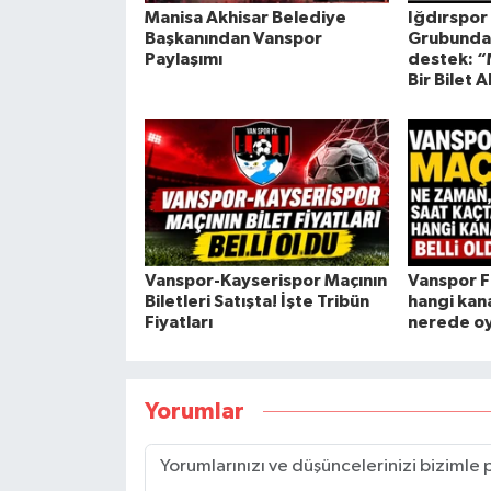
Manisa Akhisar Belediye
Iğdırspor
Başkanından Vanspor
Grubunda
Paylaşımı
destek: 
Bir Bilet A
Vanspor-Kayserispor Maçının
Vanspor F
Biletleri Satışta! İşte Tribün
hangi kana
Fiyatları
nerede o
Yorumlar