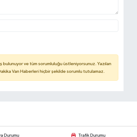
ş bulunuyor ve tüm sorumluluğu üstleniyorsunuz. Yazılan
kika Van Haberleri hiçbir şekilde sorumlu tutulamaz.
va Durumu
Trafik Durumu