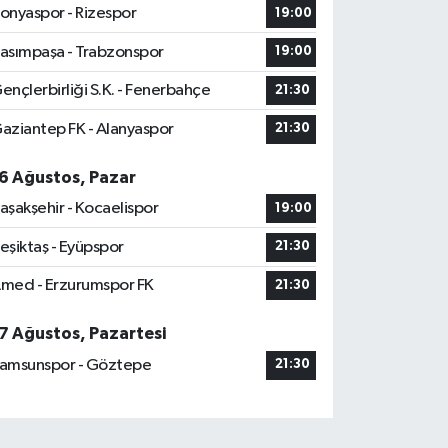
onyaspor - Rizespor
19:00
asımpaşa - Trabzonspor
19:00
ençlerbirliği S.K. - Fenerbahçe
21:30
aziantep FK - Alanyaspor
21:30
6 Ağustos, Pazar
aşakşehir - Kocaelispor
19:00
eşiktaş - Eyüpspor
21:30
med - Erzurumspor FK
21:30
7 Ağustos, Pazartesi
amsunspor - Göztepe
21:30