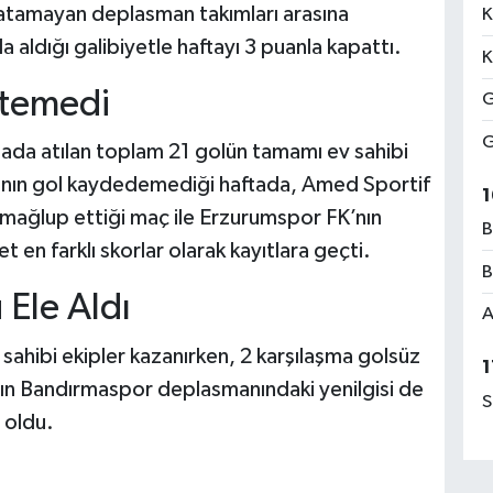
l atamayan deplasman takımları arasına
K
 aldığı galibiyetle haftayı 3 puanla kapattı.
K
etemedi
G
G
ada atılan toplam 21 golün tamamı ev sahibi
ının gol kaydedemediği haftada, Amed Sportif
1
 mağlup ettiği maç ile Erzurumspor FK’nın
B
et en farklı skorlar olarak kayıtlara geçti.
B
 Ele Aldı
A
sahibi ekipler kazanırken, 2 karşılaşma golsüz
1
nın Bandırmaspor deplasmanındaki yenilgisi de
S
 oldu.