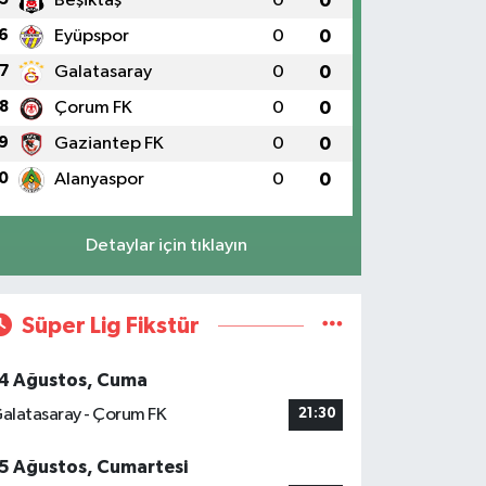
Beşiktaş
0
0
6
Eyüpspor
0
0
7
Galatasaray
0
0
8
Çorum FK
0
0
9
Gaziantep FK
0
0
0
Alanyaspor
0
0
Detaylar için tıklayın
Süper Lig Fikstür
4 Ağustos, Cuma
alatasaray - Çorum FK
21:30
5 Ağustos, Cumartesi