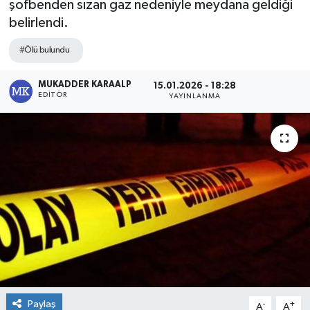
şofbenden sızan gaz nedeniyle meydana geldiği
belirlendi.
#Ölü bulundu
MUKADDER KARAALP
15.01.2026 - 18:28
EDITÖR
YAYINLANMA
Paylaş
-
+
A
A