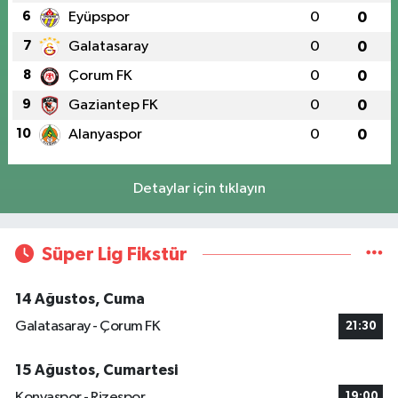
6
Eyüpspor
0
0
7
Galatasaray
0
0
8
Çorum FK
0
0
9
Gaziantep FK
0
0
10
Alanyaspor
0
0
Detaylar için tıklayın
Süper Lig Fikstür
14 Ağustos, Cuma
Galatasaray - Çorum FK
21:30
15 Ağustos, Cumartesi
Konyaspor - Rizespor
19:00