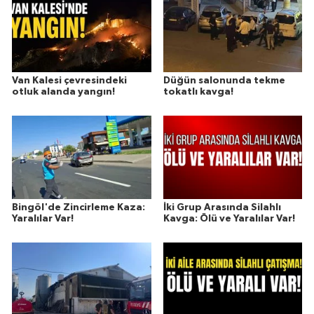
Van Kalesi çevresindeki
Düğün salonunda tekme
otluk alanda yangın!
tokatlı kavga!
Bingöl'de Zincirleme Kaza:
İki Grup Arasında Silahlı
Yaralılar Var!
Kavga: Ölü ve Yaralılar Var!