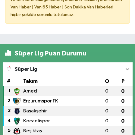
Van Haber | Van 65 Haber | Son Dakika Van Haberleri
hiçbir şekilde sorumlu tutulamaz.
Süper Lig Puan Durumu
Süper Lig
#
Takım
O
P
1
Amed
0
0
2
Erzurumspor FK
0
0
3
Başakşehir
0
0
4
Kocaelispor
0
0
5
Beşiktaş
0
0