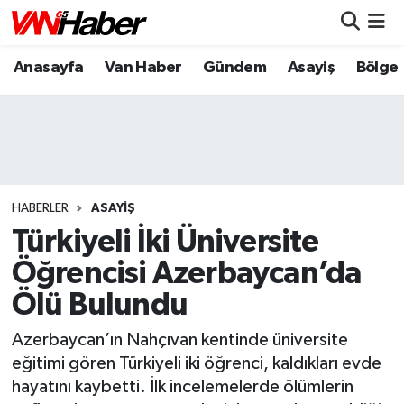
Anasayfa
Van Haber
Gündem
Asayiş
Bölge
Nöbetçi Eczaneler
Hava Durumu
Trafik Durumu
Puan Durumu ve Fikstür
HABERLER
ASAYIŞ
Türkiyeli İki Üniversite
Tüm Manşetler
Öğrencisi Azerbaycan’da
Ölü Bulundu
Son Dakika Haberleri
Azerbaycan’ın Nahçıvan kentinde üniversite
Haber Arşivi
eğitimi gören Türkiyeli iki öğrenci, kaldıkları evde
hayatını kaybetti. İlk incelemelerde ölümlerin