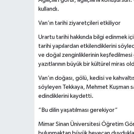
Ağaçları görür, ağaçlarla konuşursun. O
kullandı.
Van’ın tarihi ziyaretçileri etkiliyor
Urartu tarihi hakkında bilgi edinmek i
tarihi yapılardan etkilendiklerini söyl
ve doğal zenginliklerinin keşfedilmesi 
yazıtlarının büyük bir kültürel miras ol
Van’ın doğası, gölü, kedisi ve kahvalt
söyleyen Tekkaya, Mehmet Kuşman saye
edindiklerini kaydetti.
“Bu dilin yaşatılması gerekiyor”
Mimar Sinan Üniversitesi Öğretim Gö
bulunmaktan büyük heyecan duyduklarını