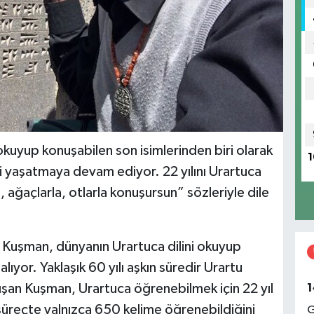
yup konuşabilen son isimlerinden biri olarak
1
ili yaşatmaya devam ediyor. 22 yılını Urartuca
ğaçlarla, otlarla konuşursun” sözleriyle dile
Kuşman, dünyanın Urartuca dilini okuyup
alıyor. Yaklaşık 60 yılı aşkın süredir Urartu
1
lışan Kuşman, Urartuca öğrenebilmek için 22 yıl
üreçte yalnızca 650 kelime öğrenebildiğini
G