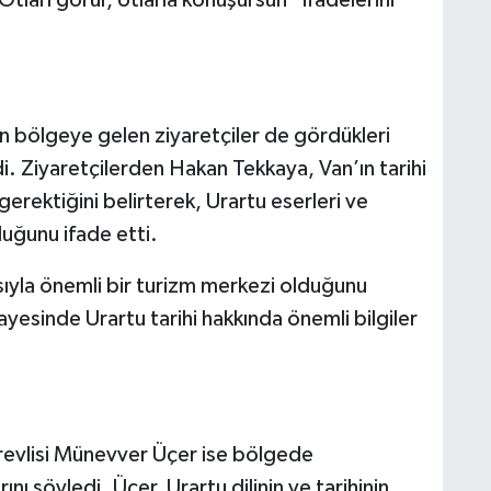
tları görür, otlarla konuşursun” ifadelerini
çin bölgeye gelen ziyaretçiler de gördükleri
edi. Ziyaretçilerden Hakan Tekkaya, Van’ın tarihi
gerektiğini belirterek, Urartu eserleri ve
duğunu ifade etti.
ısıyla önemli bir turizm merkezi olduğunu
sinde Urartu tarihi hakkında önemli bilgiler
revlisi Münevver Üçer ise bölgede
 söyledi. Üçer, Urartu dilinin ve tarihinin