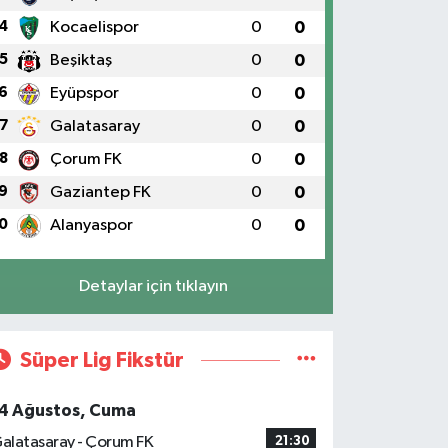
4
Kocaelispor
0
0
5
Beşiktaş
0
0
6
Eyüpspor
0
0
7
Galatasaray
0
0
8
Çorum FK
0
0
9
Gaziantep FK
0
0
0
Alanyaspor
0
0
Detaylar için tıklayın
Süper Lig Fikstür
4 Ağustos, Cuma
alatasaray - Çorum FK
21:30