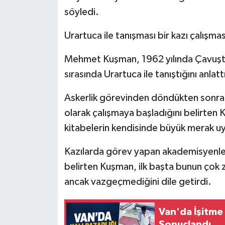
söyledi.
Urartuca ile tanışması bir kazı çalışmas
Mehmet Kuşman, 1962 yılında Çavuştep
sırasında Urartuca ile tanıştığını anlatt
Askerlik görevinden döndükten sonra 
olarak çalışmaya başladığını belirten K
kitabelerin kendisinde büyük merak uya
Kazılarda görev yapan akademisyenler
belirten Kuşman, ilk başta bunun çok 
ancak vazgeçmediğini dile getirdi.
Van'da İşitme Engelli Müşterinin Halı Pazarlığı Halayla
Sonuçlandı