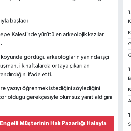
1
ıyla başladı
K
K
e Kalesi’nde yürütülen arkeolojik kazılar
ı.
G
G
köyünde gördüğü arkeologların yanında işçi
uşman, ilk haftalarda ortaya çıkarılan
1
ndırdığını ifade etti.
B
e yazıyı öğrenmek istediğini söylediğini
B
zor olduğu gerekçesiyle olumsuz yanıt aldığını
A
1
S