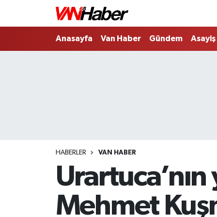
Nöbetçi Eczaneler
Anasayfa
Van Haber
Gündem
Asayiş
Hava Durumu
Trafik Durumu
Puan Durumu ve Fikstür
Tüm Manşetler
HABERLER
VAN HABER
Son Dakika Haberleri
Urartuca’nın 
Haber Arşivi
Mehmet Kuşm