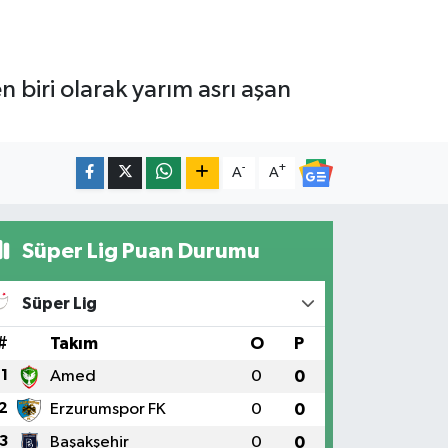
biri olarak yarım asrı aşan
-
+
A
A
Süper Lig Puan Durumu
Süper Lig
#
Takım
O
P
1
Amed
0
0
2
Erzurumspor FK
0
0
3
Başakşehir
0
0