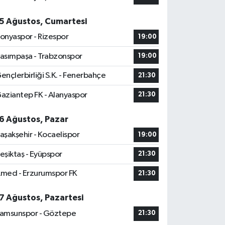
5 Ağustos, Cumartesi
onyaspor - Rizespor
19:00
asımpaşa - Trabzonspor
19:00
ençlerbirliği S.K. - Fenerbahçe
21:30
aziantep FK - Alanyaspor
21:30
6 Ağustos, Pazar
aşakşehir - Kocaelispor
19:00
eşiktaş - Eyüpspor
21:30
med - Erzurumspor FK
21:30
7 Ağustos, Pazartesi
amsunspor - Göztepe
21:30