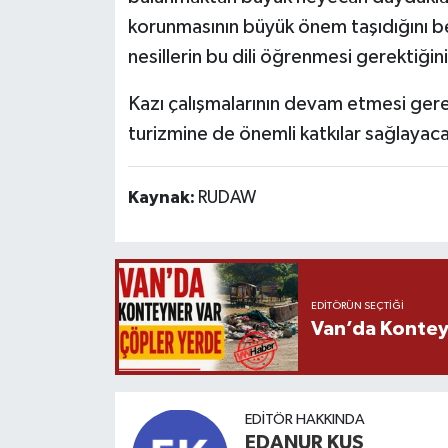
korunmasının büyük önem taşıdığını 
nesillerin bu dili öğrenmesi gerektiğini
Kazı çalışmalarının devam etmesi gere
turizmine de önemli katkılar sağlayacağ
Kaynak:
RUDAW
EDITÖRÜN SEÇTIĞI
Van’da Kontey
EDITÖR HAKKINDA
EDANUR KUŞ