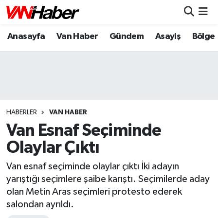
Anasayfa
Van Haber
Gündem
Asayiş
Bölge
Nöbetçi Eczaneler
Hava Durumu
Trafik Durumu
Puan Durumu ve Fikstür
HABERLER
VAN HABER
Van Esnaf Seçiminde
Tüm Manşetler
Olaylar Çıktı
Son Dakika Haberleri
Van esnaf seçiminde olaylar çıktı İki adayın
yarıştığı seçimlere şaibe karıştı. Seçimilerde aday
Haber Arşivi
olan Metin Aras seçimleri protesto ederek
salondan ayrıldı.