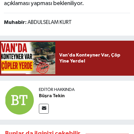
açıklaması yapması bekleniliyor.
Muhabir:
ABDULSELAM KURT
Van’da Konteyner Var, Çöp
Yine Yerde!
EDITÖR HAKKINDA
Büşra Tekin
Bunlar da ilginizi çekebilir