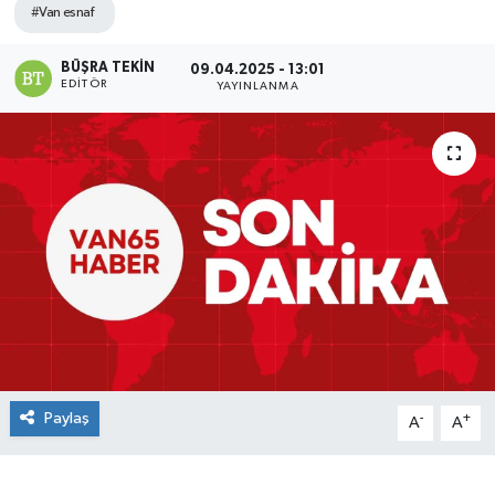
#Van esnaf
BÜŞRA TEKIN
09.04.2025 - 13:01
EDITÖR
YAYINLANMA
Paylaş
-
+
A
A