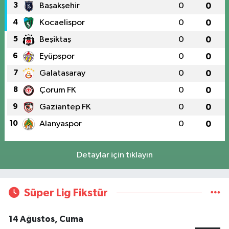
3
Başakşehir
0
0
4
Kocaelispor
0
0
5
Beşiktaş
0
0
6
Eyüpspor
0
0
7
Galatasaray
0
0
8
Çorum FK
0
0
9
Gaziantep FK
0
0
10
Alanyaspor
0
0
Detaylar için tıklayın
Süper Lig Fikstür
14 Ağustos, Cuma