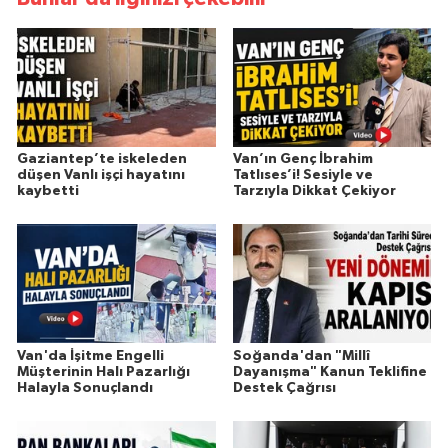
Gaziantep’te iskeleden
Van’ın Genç İbrahim
düşen Vanlı işçi hayatını
Tatlıses’i! Sesiyle ve
kaybetti
Tarzıyla Dikkat Çekiyor
Van'da İşitme Engelli
Soğanda'dan "Millî
Müşterinin Halı Pazarlığı
Dayanışma" Kanun Teklifine
Halayla Sonuçlandı
Destek Çağrısı