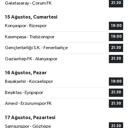
Galatasaray - Çorum FK
21:30
15 Ağustos, Cumartesi
Konyaspor - Rizespor
19:00
Kasımpaşa - Trabzonspor
19:00
Gençlerbirliği S.K. - Fenerbahçe
21:30
Gaziantep FK - Alanyaspor
21:30
16 Ağustos, Pazar
Başakşehir - Kocaelispor
19:00
Beşiktaş - Eyüpspor
21:30
Amed - Erzurumspor FK
21:30
17 Ağustos, Pazartesi
Samsunspor - Göztepe
21:30