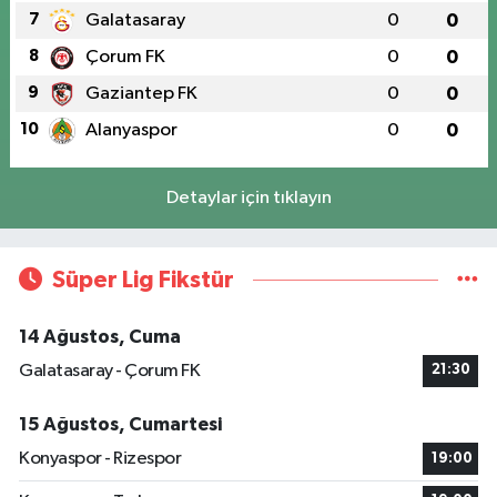
7
Galatasaray
0
0
8
Çorum FK
0
0
9
Gaziantep FK
0
0
10
Alanyaspor
0
0
Detaylar için tıklayın
Süper Lig Fikstür
14 Ağustos, Cuma
Galatasaray - Çorum FK
21:30
15 Ağustos, Cumartesi
Konyaspor - Rizespor
19:00