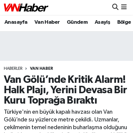
Anasayfa
Van Haber
Gündem
Asayiş
Bölge
Nöbetçi Eczaneler
Hava Durumu
Trafik Durumu
Puan Durumu ve Fikstür
HABERLER
VAN HABER
Van Gölü’nde Kritik Alarm!
Tüm Manşetler
Halk Plajı, Yerini Devasa Bir
Kuru Toprağa Bıraktı
Son Dakika Haberleri
Türkiye'nin en büyük kapalı havzası olan Van
Haber Arşivi
Gölü’nde su yüzlerce metre çekildi. Uzmanlar,
çekilmenin temel nedeninin buharlaşma olduğunu