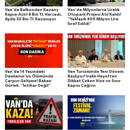
Van’da Balkondan Kazanç
Van’da Milyonlarca Liralık
Kapısı Açtı! 8 Bin TL Harcadı,
Otopark Projesi Atıl Kaldı!
Ayda 30 Bin TL Kazanıyor
“Yaklaşık 400 Milyon Lira
İsraf Edildi”
Van’da 14 Yaşındaki
Van Turizminde Yeni Dönem
Damlanur’un Ölümünde
Başlıyor! Iraklı Heyetten
Çarpıcı Gelişme! Bakan
Dikkat Çeken Vize ve Sınır
Gürlek: “İntihar Değil”
Kapısı Çağrısı