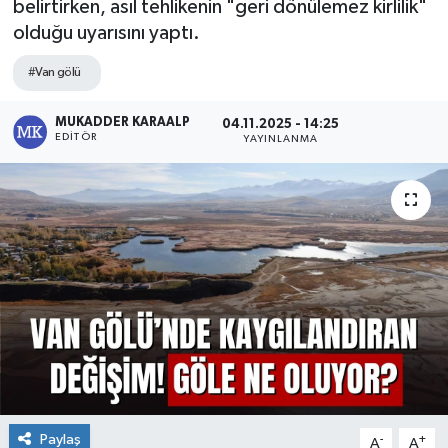
belirtirken, asıl tehlikenin "geri dönülemez kirlilik"
olduğu uyarısını yaptı.
#Van gölü
MUKADDER KARAALP
04.11.2025 - 14:25
EDITÖR
YAYINLANMA
Paylaş
-
+
A
A