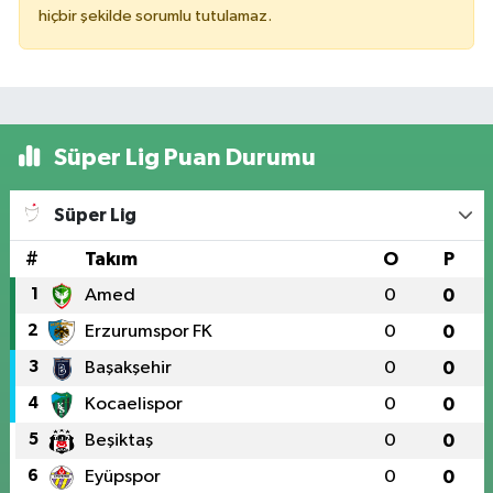
hiçbir şekilde sorumlu tutulamaz.
Süper Lig Puan Durumu
Süper Lig
#
Takım
O
P
1
Amed
0
0
2
Erzurumspor FK
0
0
3
Başakşehir
0
0
4
Kocaelispor
0
0
5
Beşiktaş
0
0
6
Eyüpspor
0
0